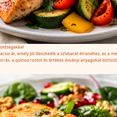
zöldségekkel
csorát, amely jól illeszkedik a szívbarát étrendhez, ez a me
forrás, a quinoa rostot és értékes ásványi anyagokat biztosí