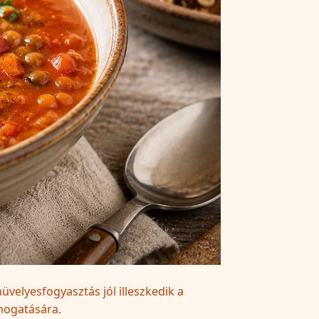
üvelyesfogyasztás jól illeszkedik a
mogatására.