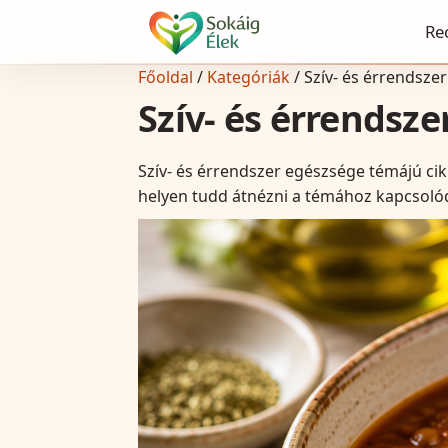
Re
Főoldal
/
Kategóriák
/
Szív- és érrendsze
Szív- és érrendsz
Szív- és érrendszer egészsége témájú cik
helyen tudd átnézni a témához kapcsolódó