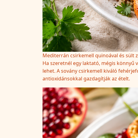
Mediterrán csirkemell quinoával és sült 
Ha szeretnél egy laktató, mégis könnyű va
lehet. A sovány csirkemell kiváló fehérje
antioxidánsokkal gazdagítják az ételt.