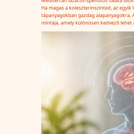
Mediterrán lazacos-spenótos saláta dióv
Ha magas a koleszterinszinted, az egyik
tápanyagokban gazdag alapanyagokra. A m
mintája, amely különösen kedvező lehet