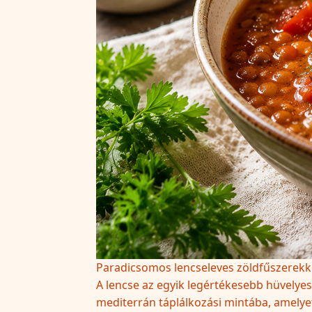
Paradicsomos lencseleves zöldfűszerekk
A lencse az egyik legértékesebb hüvelyes,
mediterrán táplálkozási mintába, amelye