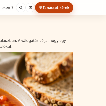
 nekem?
💬
Tanácsot kérek
Keresés
Kapcsolat
Kalauzban.
A válogatás célja, hogy egy
alókat.