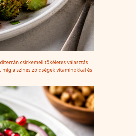
diterrán csirkemell tökéletes választás
t, míg a színes zöldségek vitaminokkal és