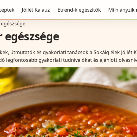
ceptek
Jóllét Kalauz
Étrend-kiegészítők
Mi hiányzik
r egészsége
er egészsége
kek, útmutatók és gyakorlati tanácsok a Sokáig élek Jóllét 
 legfontosabb gyakorlati tudnivalókat és ajánlott olvasniv