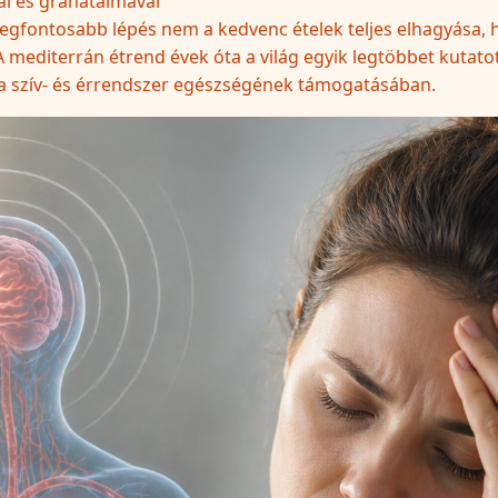
al és gránátalmával
 legfontosabb lépés nem a kedvenc ételek teljes elhagyása,
editerrán étrend évek óta a világ egyik legtöbbet kutatott
 a szív- és érrendszer egészségének támogatásában.