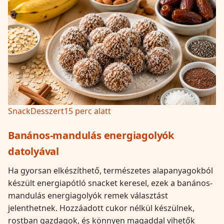
Snack
Desszert
15 perc alatt
Banános-mandulás energiagolyók
datolyával
Ha gyorsan elkészíthető, természetes alapanyagokból
készült energiapótló snacket keresel, ezek a banános-
mandulás energiagolyók remek választást
jelenthetnek. Hozzáadott cukor nélkül készülnek,
rostban gazdagok, és könnyen magaddal vihetők