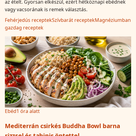
az ételt. Gyorsan elkészül, ezért hétköznapi ebédnek
vagy vacsorának is remek választás.
Fehérjedús receptek
Szívbarát receptek
Magnéziumban
gazdag receptek
Ebéd
1 óra alatt
Mediterrán csirkés Buddha Bowl barna
rizzsel és tahinis öntettel