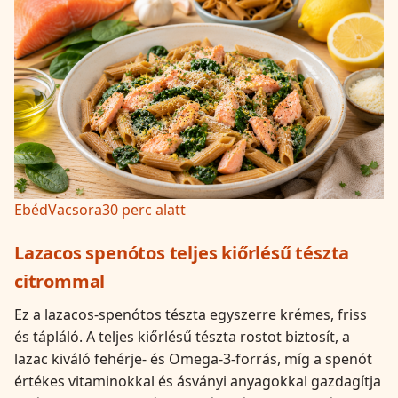
Ebéd
Vacsora
30 perc alatt
Lazacos spenótos teljes kiőrlésű tészta
citrommal
Ez a lazacos-spenótos tészta egyszerre krémes, friss
és tápláló. A teljes kiőrlésű tészta rostot biztosít, a
lazac kiváló fehérje- és Omega-3-forrás, míg a spenót
értékes vitaminokkal és ásványi anyagokkal gazdagítja