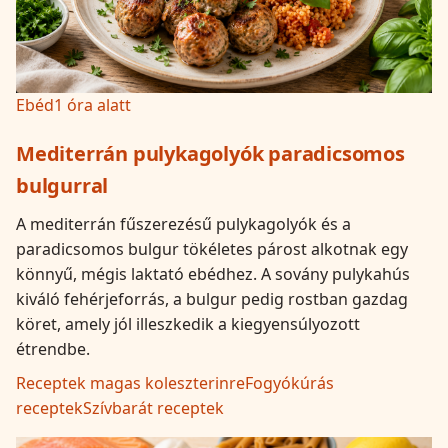
Ebéd
1 óra alatt
Mediterrán pulykagolyók paradicsomos
bulgurral
A mediterrán fűszerezésű pulykagolyók és a
paradicsomos bulgur tökéletes párost alkotnak egy
könnyű, mégis laktató ebédhez. A sovány pulykahús
kiváló fehérjeforrás, a bulgur pedig rostban gazdag
köret, amely jól illeszkedik a kiegyensúlyozott
étrendbe.
Receptek magas koleszterinre
Fogyókúrás
receptek
Szívbarát receptek