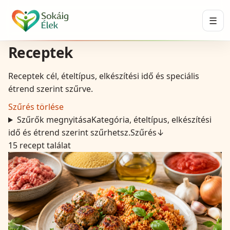
☰
Receptek
Receptek cél, ételtípus, elkészítési idő és speciális
étrend szerint szűrve.
Szűrés törlése
Szűrők megnyitása
Kategória, ételtípus, elkészítési
idő és étrend szerint szűrhetsz.
Szűrés
↓
15
recept találat