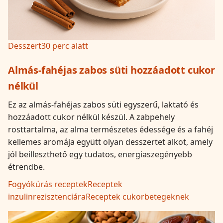
Desszert
30 perc alatt
Almás-fahéjas zabos süti hozzáadott cukor
nélkül
Ez az almás-fahéjas zabos süti egyszerű, laktató és
hozzáadott cukor nélkül készül. A zabpehely
rosttartalma, az alma természetes édessége és a fahéj
kellemes aromája együtt olyan desszertet alkot, amely
jól beilleszthető egy tudatos, energiaszegényebb
étrendbe.
Fogyókúrás receptek
Receptek
inzulinrezisztenciára
Receptek cukorbetegeknek