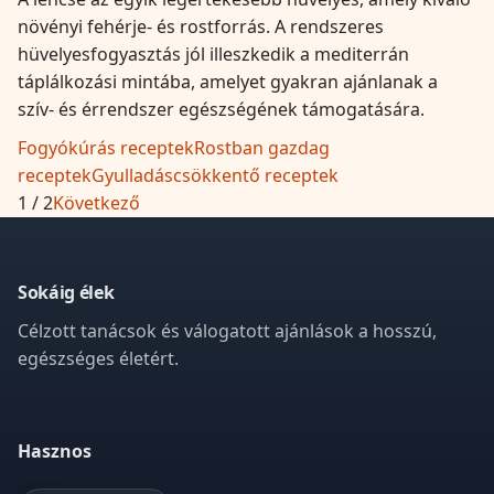
növényi fehérje- és rostforrás. A rendszeres
hüvelyesfogyasztás jól illeszkedik a mediterrán
táplálkozási mintába, amelyet gyakran ajánlanak a
szív- és érrendszer egészségének támogatására.
Fogyókúrás receptek
Rostban gazdag
receptek
Gyulladáscsökkentő receptek
1
/
2
Következő
Sokáig élek
Célzott tanácsok és válogatott ajánlások a hosszú,
egészséges életért.
Hasznos