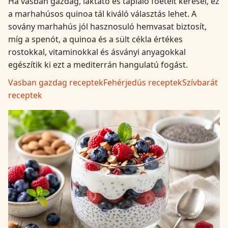
Ha vasban gazdag, laktató és tápláló főételt keresel, ez
a marhahúsos quinoa tál kiváló választás lehet. A
sovány marhahús jól hasznosuló hemvasat biztosít,
míg a spenót, a quinoa és a sült cékla értékes
rostokkal, vitaminokkal és ásványi anyagokkal
egészítik ki ezt a mediterrán hangulatú fogást.
Vasban gazdag receptek
Fehérjedús receptek
Szívbarát
receptek