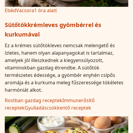
Ebéd
Vacsora
1 óra alatt
Sütőtökkrémleves gyömbérrel és
kurkumával
Ez a krémes sütőtökleves nemcsak melengető és
ízletes, hanem olyan alapanyagokat is tartalmaz,
amelyek jól illeszkednek a kiegyensúlyozott,
vitaminokban gazdag étrendbe. A sütőtök
természetes édessége, a gyömbér enyhén csípős
aromája és a kurkuma meleg fűszeressége tökéletes
harmóniát alkot.
Rostban gazdag receptek
Immunerősítő
receptek
Gyulladáscsökkentő receptek