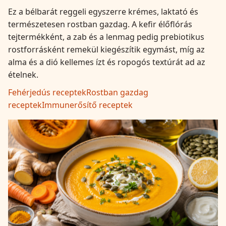
Ez a bélbarát reggeli egyszerre krémes, laktató és
természetesen rostban gazdag. A kefir élőflórás
tejtermékként, a zab és a lenmag pedig prebiotikus
rostforrásként remekül kiegészítik egymást, míg az
alma és a dió kellemes ízt és ropogós textúrát ad az
ételnek.
Fehérjedús receptek
Rostban gazdag
receptek
Immunerősítő receptek