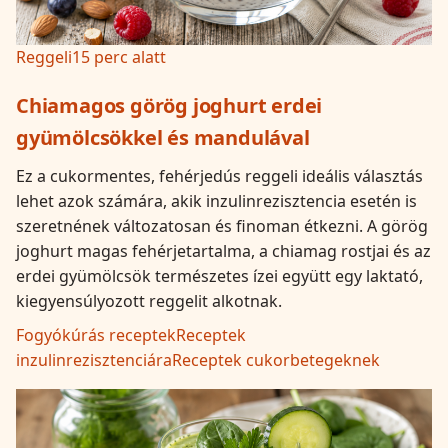
Reggeli
15 perc alatt
Chiamagos görög joghurt erdei
gyümölcsökkel és mandulával
Ez a cukormentes, fehérjedús reggeli ideális választás
lehet azok számára, akik inzulinrezisztencia esetén is
szeretnének változatosan és finoman étkezni. A görög
joghurt magas fehérjetartalma, a chiamag rostjai és az
erdei gyümölcsök természetes ízei együtt egy laktató,
kiegyensúlyozott reggelit alkotnak.
Fogyókúrás receptek
Receptek
inzulinrezisztenciára
Receptek cukorbetegeknek