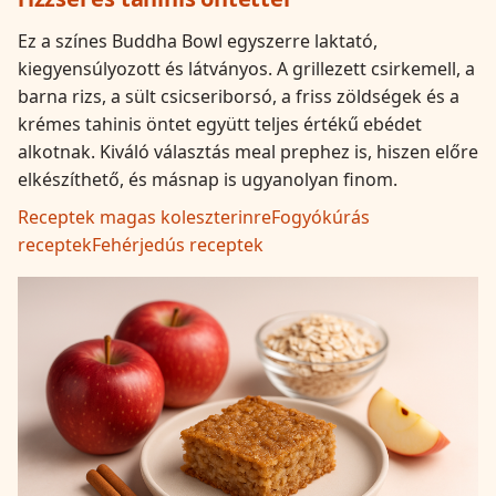
Ez a színes Buddha Bowl egyszerre laktató,
kiegyensúlyozott és látványos. A grillezett csirkemell, a
barna rizs, a sült csicseriborsó, a friss zöldségek és a
krémes tahinis öntet együtt teljes értékű ebédet
alkotnak. Kiváló választás meal prephez is, hiszen előre
elkészíthető, és másnap is ugyanolyan finom.
Receptek magas koleszterinre
Fogyókúrás
receptek
Fehérjedús receptek