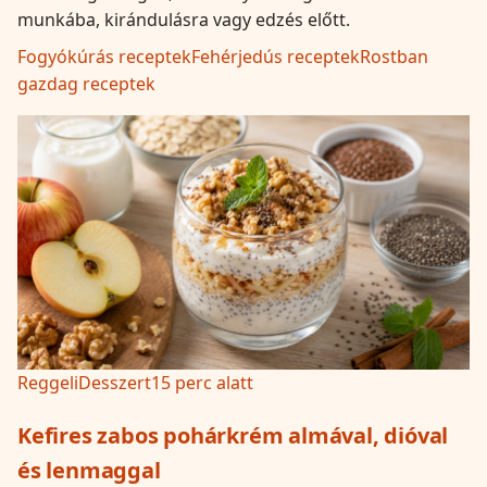
munkába, kirándulásra vagy edzés előtt.
Fogyókúrás receptek
Fehérjedús receptek
Rostban
gazdag receptek
Reggeli
Desszert
15 perc alatt
Kefires zabos pohárkrém almával, dióval
és lenmaggal