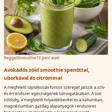
Reggeli
Smoothie
15 perc alatt
Avokádós zöld smoothie spenóttal,
uborkával és citrommal
A megfelelő táplálkozás fontos szerepet játszik a szív-
és érrendszer egészségének támogatásában. A sok
zöldség, a megfelelő folyadékbevitel és a káliumban,
magnéziumban gazdag alapanyagok rendszeres