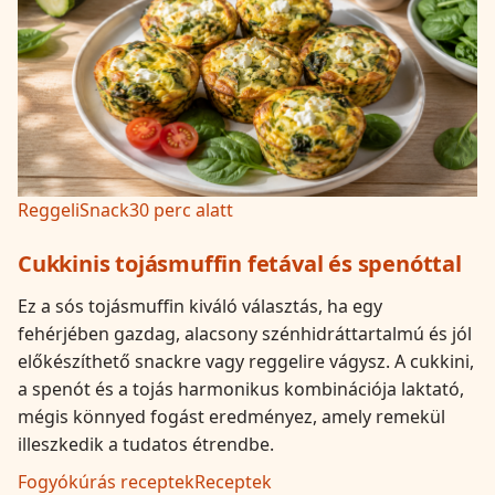
Reggeli
Snack
30 perc alatt
Cukkinis tojásmuffin fetával és spenóttal
Ez a sós tojásmuffin kiváló választás, ha egy
fehérjében gazdag, alacsony szénhidráttartalmú és jól
előkészíthető snackre vagy reggelire vágysz. A cukkini,
a spenót és a tojás harmonikus kombinációja laktató,
mégis könnyed fogást eredményez, amely remekül
illeszkedik a tudatos étrendbe.
Fogyókúrás receptek
Receptek