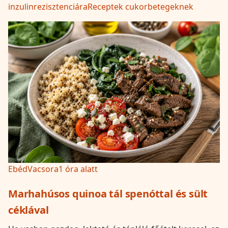
inzulinrezisztenciára
Receptek cukorbetegeknek
Ebéd
Vacsora
1 óra alatt
Marhahúsos quinoa tál spenóttal és sült
céklával