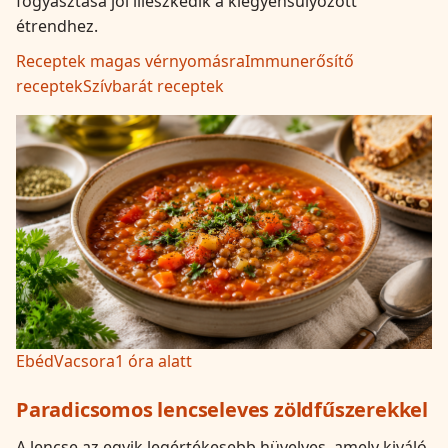
fogyasztása jól illeszkedik a kiegyensúlyozott
étrendhez.
Receptek magas vérnyomásra
Immunerősítő
receptek
Szívbarát receptek
Ebéd
Vacsora
1 óra alatt
Paradicsomos lencseleves zöldfűszerekkel
A lencse az egyik legértékesebb hüvelyes, amely kiváló