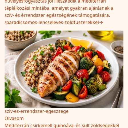
hüvelyesfogyasztás jól illeszkedik a mediterrán
táplálkozási mintába, amelyet gyakran ajánlanak a
szív- és érrendszer egészségének támogatására.
/
paradicsomos-lencseleves-zoldfuszerekkel
→
sziv-es-errendszer-egeszsege
Olvasom
Mediterrán csirkemell quinoával és sült zöldségekkel