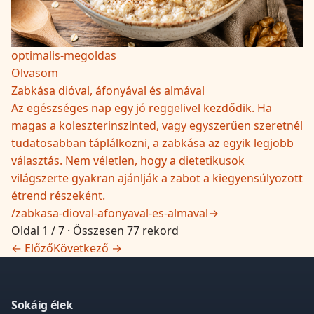
optimalis-megoldas
Olvasom
Zabkása dióval, áfonyával és almával
Az egészséges nap egy jó reggelivel kezdődik. Ha
magas a koleszterinszinted, vagy egyszerűen szeretnél
tudatosabban táplálkozni, a zabkása az egyik legjobb
választás. Nem véletlen, hogy a dietetikusok
világszerte gyakran ajánlják a zabot a kiegyensúlyozott
étrend részeként.
/
zabkasa-dioval-afonyaval-es-almaval
→
Oldal
1
/
7
· Összesen
77
rekord
← Előző
Következő →
Sokáig élek