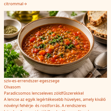
citrommal
→
sziv-es-errendszer-egeszsege
Olvasom
Paradicsomos lencseleves zöldfűszerekkel
A lencse az egyik legértékesebb hüvelyes, amely kiváló
növényi fehérje- és rostforrás. A rendszeres