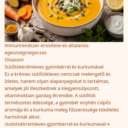
immunrendszer-erositese-es-altalanos-
egeszsegmegorzes
Olvasom
Sütőtökkrémleves gyömbérrel és kurkumával
Ez a krémes sütőtökleves nemcsak melengető és
ízletes, hanem olyan alapanyagokat is tartalmaz,
amelyek jól illeszkednek a kiegyensúlyozott,
vitaminokban gazdag étrendbe. A sütőtök
természetes édessége, a gyömbér enyhén csípős
aromája és a kurkuma meleg fűszeressége tökéletes
harmóniát alkot.
/
sutotokkremleves-gyomberrel-es-kurkumaval
→