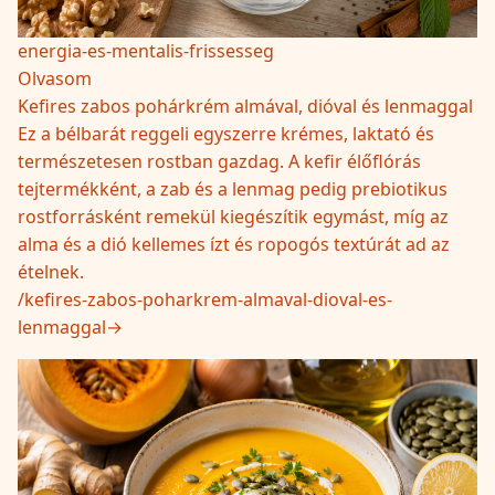
energia-es-mentalis-frissesseg
Olvasom
Kefires zabos pohárkrém almával, dióval és lenmaggal
Ez a bélbarát reggeli egyszerre krémes, laktató és
természetesen rostban gazdag. A kefir élőflórás
tejtermékként, a zab és a lenmag pedig prebiotikus
rostforrásként remekül kiegészítik egymást, míg az
alma és a dió kellemes ízt és ropogós textúrát ad az
ételnek.
/
kefires-zabos-poharkrem-almaval-dioval-es-
lenmaggal
→