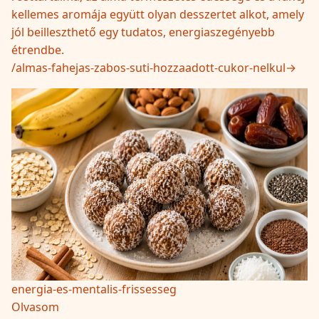
kellemes aromája együtt olyan desszertet alkot, amely
jól beilleszthető egy tudatos, energiaszegényebb
étrendbe.
/
almas-fahejas-zabos-suti-hozzaadott-cukor-nelkul
→
energia-es-mentalis-frissesseg
Olvasom