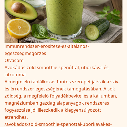
immunrendszer-erositese-es-altalanos-
egeszsegmegorzes
Olvasom
Avokádós zöld smoothie spenóttal, uborkával és
citrommal
A megfelelő táplálkozás fontos szerepet játszik a szív-
és érrendszer egészségének támogatásában. A sok
zöldség, a megfelelő folyadékbevitel és a káliumban,
magnéziumban gazdag alapanyagok rendszeres
fogyasztása jól illeszkedik a kiegyensúlyozott
étrendhez.
/
avokados-zold-smoothie-spenottal-uborkaval-es-