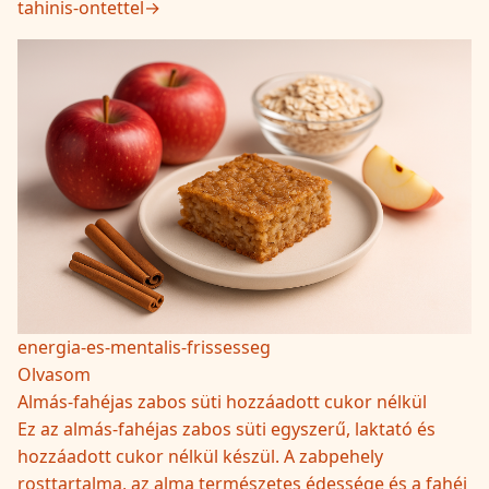
tahinis-ontettel
→
energia-es-mentalis-frissesseg
Olvasom
Almás-fahéjas zabos süti hozzáadott cukor nélkül
Ez az almás-fahéjas zabos süti egyszerű, laktató és
hozzáadott cukor nélkül készül. A zabpehely
rosttartalma, az alma természetes édessége és a fahéj