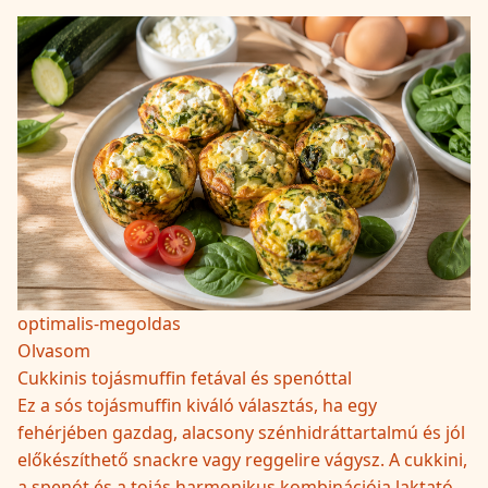
optimalis-megoldas
Olvasom
Cukkinis tojásmuffin fetával és spenóttal
Ez a sós tojásmuffin kiváló választás, ha egy
fehérjében gazdag, alacsony szénhidráttartalmú és jól
előkészíthető snackre vagy reggelire vágysz. A cukkini,
a spenót és a tojás harmonikus kombinációja laktató,