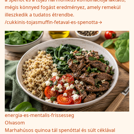
mégis könnyed fogást eredményez, amely remekül
illeszkedik a tudatos étrendbe.
/
cukkinis-tojasmuffin-fetaval-es-spenotta
→
energia-es-mentalis-frissesseg
Olvasom
Marhahúsos quinoa tál spenóttal és sült céklával