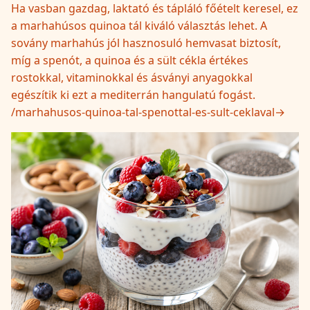
Ha vasban gazdag, laktató és tápláló főételt keresel, ez
a marhahúsos quinoa tál kiváló választás lehet. A
sovány marhahús jól hasznosuló hemvasat biztosít,
míg a spenót, a quinoa és a sült cékla értékes
rostokkal, vitaminokkal és ásványi anyagokkal
egészítik ki ezt a mediterrán hangulatú fogást.
/
marhahusos-quinoa-tal-spenottal-es-sult-ceklaval
→