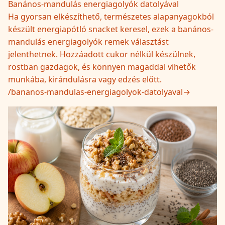
Banános-mandulás energiagolyók datolyával
Ha gyorsan elkészíthető, természetes alapanyagokból
készült energiapótló snacket keresel, ezek a banános-
mandulás energiagolyók remek választást
jelenthetnek. Hozzáadott cukor nélkül készülnek,
rostban gazdagok, és könnyen magaddal vihetők
munkába, kirándulásra vagy edzés előtt.
/
bananos-mandulas-energiagolyok-datolyaval
→