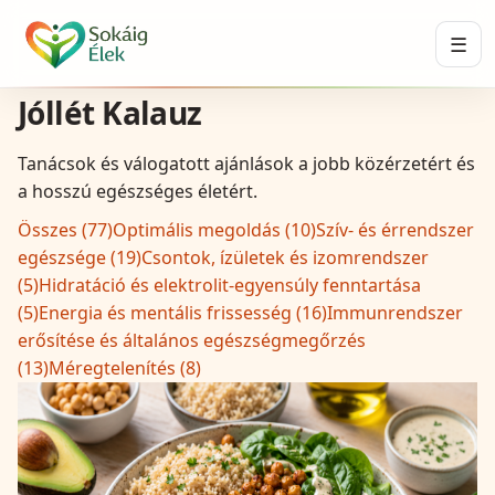
☰
Jóllét Kalauz
Tanácsok és válogatott ajánlások a jobb közérzetért és
a hosszú egészséges életért.
Összes (
77
)
Optimális megoldás
(
10
)
Szív- és érrendszer
egészsége
(
19
)
Csontok, ízületek és izomrendszer
(
5
)
Hidratáció és elektrolit-egyensúly fenntartása
(
5
)
Energia és mentális frissesség
(
16
)
Immunrendszer
erősítése és általános egészségmegőrzés
(
13
)
Méregtelenítés
(
8
)