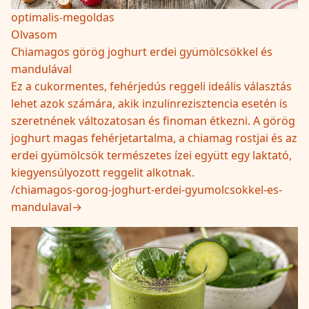
optimalis-megoldas
Olvasom
Chiamagos görög joghurt erdei gyümölcsökkel és
mandulával
Ez a cukormentes, fehérjedús reggeli ideális választás
lehet azok számára, akik inzulinrezisztencia esetén is
szeretnének változatosan és finoman étkezni. A görög
joghurt magas fehérjetartalma, a chiamag rostjai és az
erdei gyümölcsök természetes ízei együtt egy laktató,
kiegyensúlyozott reggelit alkotnak.
/
chiamagos-gorog-joghurt-erdei-gyumolcsokkel-es-
mandulaval
→