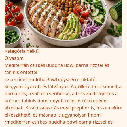
Kategória nélkül
Olvasom
Mediterrán csirkés Buddha Bowl barna rizzsel és
tahinis öntettel
Ez a színes Buddha Bowl egyszerre laktató,
kiegyensúlyozott és látványos. A grillezett csirkemell, a
barna rizs, a sült csicseriborsó, a friss zöldségek és a
krémes tahinis öntet együtt teljes értékű ebédet
alkotnak. Kiváló választás meal prephez is, hiszen előre
elkészíthető, és másnap is ugyanolyan finom.
/
mediterran-csirkes-buddha-bowl-barna-rizzsel-es-