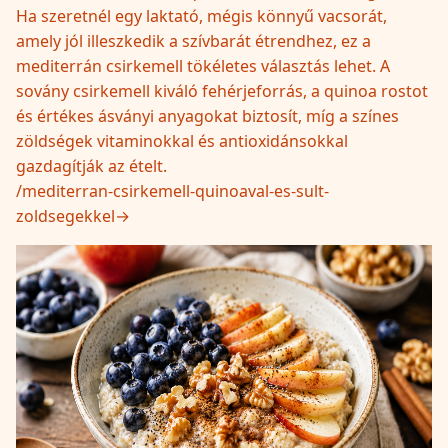
Ha szeretnél egy laktató, mégis könnyű vacsorát,
amely jól illeszkedik a szívbarát étrendhez, ez a
mediterrán csirkemell tökéletes választás lehet. A
sovány csirkemell kiváló fehérjeforrás, a quinoa rostot
és értékes ásványi anyagokat biztosít, míg a színes
zöldségek vitaminokkal és antioxidánsokkal
gazdagítják az ételt.
/
mediterran-csirkemell-quinoaval-es-sult-
zoldsegekkel
→