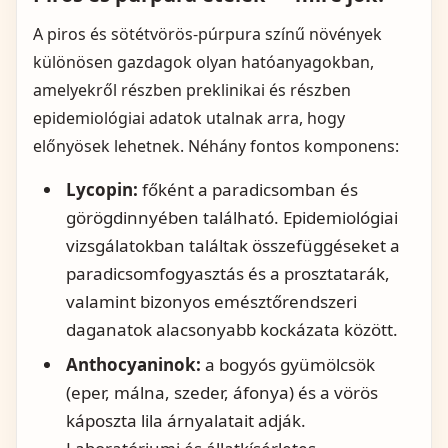
A piros és sötétvörös-púrpura színű növények
különösen gazdagok olyan hatóanyagokban,
amelyekről részben preklinikai és részben
epidemiológiai adatok utalnak arra, hogy
előnyösek lehetnek. Néhány fontos komponens:
Lycopin:
főként a paradicsomban és
görögdinnyében található. Epidemiológiai
vizsgálatokban találtak összefüggéseket a
paradicsomfogyasztás és a prosztatarák,
valamint bizonyos emésztőrendszeri
daganatok alacsonyabb kockázata között.
Anthocyaninok:
a bogyós gyümölcsök
(eper, málna, szeder, áfonya) és a vörös
káposzta lila árnyalatait adják.