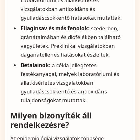
Laboratóriumi és állatkísérletes
vizsgálatokban antioxidáns és
gyulladáscsökkentő hatásokat mutattak.
Ellaginsav és más fenolok:
szederben,
gránátalmában és diófélékben található
vegyületek. Preklinikai vizsgálatokban
daganatellenes hatásokat észleltek.
Betalainok:
a cékla jellegzetes
festékanyagai, melyek laboratóriumi és
állatkísérletes vizsgálatokban
gyulladáscsökkentő és antioxidáns
tulajdonságokat mutattak.
Milyen bizonyíték áll
rendelkezésre?
Az epidemiológiai vizsgálatok többsége