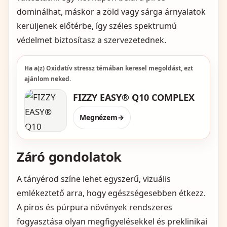
dominálhat, máskor a zöld vagy sárga árnyalatok
kerüljenek előtérbe, így széles spektrumú
védelmet biztosítasz a szervezetednek.
Ha a(z) Oxidatív stressz témában keresel megoldást, ezt
ajánlom neked.
FIZZY EASY® Q10 COMPLEX
Megnézem
→
Záró gondolatok
A tányérod színe lehet egyszerű, vizuális
emlékeztető arra, hogy egészségesebben étkezz.
A piros és púrpura növények rendszeres
fogyasztása olyan megfigyelésekkel és preklinikai