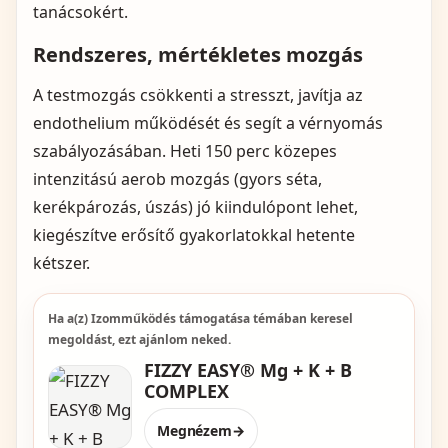
tanácsokért.
Rendszeres, mértékletes mozgás
A testmozgás csökkenti a stresszt, javítja az
endothelium működését és segít a vérnyomás
szabályozásában. Heti 150 perc közepes
intenzitású aerob mozgás (gyors séta,
kerékpározás, úszás) jó kiindulópont lehet,
kiegészítve erősítő gyakorlatokkal hetente
kétszer.
Ha a(z) Izomműködés támogatása témában keresel
megoldást, ezt ajánlom neked.
FIZZY EASY® Mg + K + B
COMPLEX
Megnézem
→