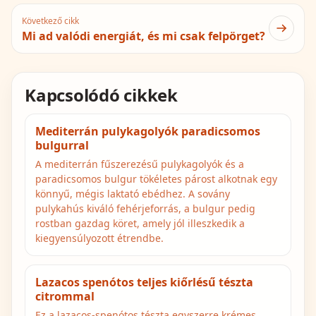
Következő cikk
Mi ad valódi energiát, és mi csak felpörget?
Kapcsolódó cikkek
Mediterrán pulykagolyók paradicsomos
bulgurral
A mediterrán fűszerezésű pulykagolyók és a
paradicsomos bulgur tökéletes párost alkotnak egy
könnyű, mégis laktató ebédhez. A sovány
pulykahús kiváló fehérjeforrás, a bulgur pedig
rostban gazdag köret, amely jól illeszkedik a
kiegyensúlyozott étrendbe.
Lazacos spenótos teljes kiőrlésű tészta
citrommal
Ez a lazacos-spenótos tészta egyszerre krémes,