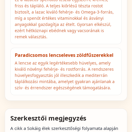
friss és tápláló. A teljes kiőrlésű tészta rostot
biztosít, a lazac kiváló fehérje- és Omega-3-forrás,
míg a spenót értékes vitaminokkal és ásványi
anyagokkal gazdagítja az ételt. Gyorsan elkészül,
ezért hétköznapi ebédnek vagy vacsorának is
remek választás.
Paradicsomos lencseleves zöldfűszerekkel
A lencse az egyik legértékesebb hüvelyes, amely
kiváló növényi fehérje- és rostforrás. A rendszeres
hüvelyesfogyasztás jól illeszkedik a mediterrán
táplálkozási mintába, amelyet gyakran ajánlanak a
szív- és érrendszer egészségének támogatására.
Szerkesztői megjegyzés
A cikk a Sokáig élek szerkesztőségi folyamata alapján