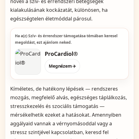
növeli a szív‑ és érrendszeri betegségek
kialakulásának kockázatát, különösen, ha
egészségtelen életmóddal párosul.
Ha a(z) Szív- és érrendszer támogatása témában keresel
megoldást, ezt ajánlom neked.
ProCardiol®
Megnézem
→
Kíméletes, de hatékony lépések — rendszeres
mozgás, megfelelő alvás, egészséges táplálkozás,
stresszkezelés és szociális támogatás —
mérsékelhetik ezeket a hatásokat. Amennyiben
aggályaid vannak a vérnyomásoddal vagy a
stressz szintjével kapcsolatban, keresd fel