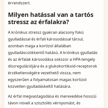
érrendszert.
Milyen hatással van a tartós
stressz az érfalakra?
A krónikus stressz gyakran alacsony fokú
gyulladással és érfali károsodással társul,
azonban maga a kortizol általában
gyulladáscsökkentő hatású. A krónikus gyulladás
és az érfalak károsodása sokszor a HPA‑tengely
diszregulációjára és a glukokortikoid‑receptorok
érzéketlenségére vezethető vissza, nem
egyszerűen a folyamatosan magas kortizol
közvetlen gyulladáskeltő hatására.
Az érfal megvastagodása és merevedése hosszú
távon növeli a szisztolés vérnyomást, és