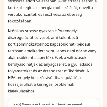
stresszre adott válaszában. Akut stressz esetén a
kortizol segíti az energia mobilizálását, növeli a
vércukorszintet, és részt vesz az éberség
fokozásában.
Krónikus stressz gyakran HPA‑tengely
diszregulációhoz vezet, ami különböző
kortizolmintázatokhoz kapcsolódhat (például
tartósan emelkedett szint, lapos napi görbe vagy
akár csökkent alapérték). Ezek a változások
befolyásolhatják az anyagcserét, a gyulladásos
folyamatokat és az érrendszer működését. A
HPA‑tengely hosszú távú diszregulációja
hozzájárulhat a keringési problémák
kialakulásához.
Ha a(z) Memória és koncentráció témában keresel