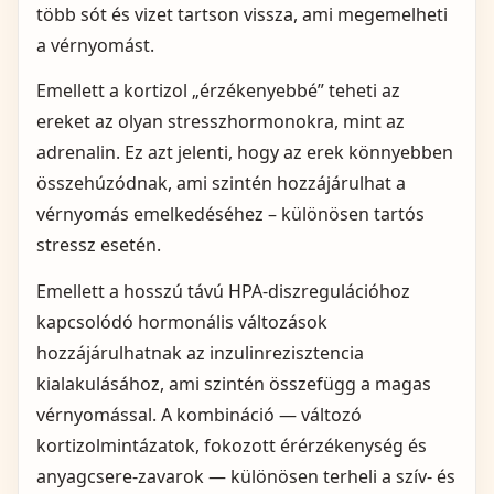
több sót és vizet tartson vissza, ami megemelheti
a vérnyomást.
Emellett a kortizol „érzékenyebbé” teheti az
ereket az olyan stresszhormonokra, mint az
adrenalin. Ez azt jelenti, hogy az erek könnyebben
összehúzódnak, ami szintén hozzájárulhat a
vérnyomás emelkedéséhez – különösen tartós
stressz esetén.
Emellett a hosszú távú HPA‑diszregulációhoz
kapcsolódó hormonális változások
hozzájárulhatnak az inzulinrezisztencia
kialakulásához, ami szintén összefügg a magas
vérnyomással. A kombináció — változó
kortizolmintázatok, fokozott érérzékenység és
anyagcsere‑zavarok — különösen terheli a szív‑ és