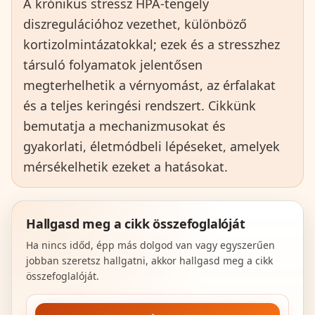
A krónikus stressz HPA‑tengely
diszregulációhoz vezethet, különböző
kortizolmintázatokkal; ezek és a stresszhez
társuló folyamatok jelentősen
megterhelhetik a vérnyomást, az érfalakat
és a teljes keringési rendszert. Cikkünk
bemutatja a mechanizmusokat és
gyakorlati, életmódbeli lépéseket, amelyek
mérsékelhetik ezeket a hatásokat.
Hallgasd meg a cikk összefoglalóját
Ha nincs időd, épp más dolgod van vagy egyszerűen
jobban szeretsz hallgatni, akkor hallgasd meg a cikk
összefoglalóját.