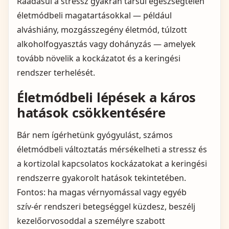
Ráadásul a stressz gyakran társul egészségtelen
életmódbeli magatartásokkal — például
alváshiány, mozgásszegény életmód, túlzott
alkoholfogyasztás vagy dohányzás — amelyek
tovább növelik a kockázatot és a keringési
rendszer terhelését.
Életmódbeli lépések a káros
hatások csökkentésére
Bár nem ígérhetünk gyógyulást, számos
életmódbeli változtatás mérsékelheti a stressz és
a kortizolal kapcsolatos kockázatokat a keringési
rendszerre gyakorolt hatások tekintetében.
Fontos: ha magas vérnyomással vagy egyéb
szív‑ér rendszeri betegséggel küzdesz, beszélj
kezelőorvosoddal a személyre szabott