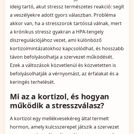
ideig tartó, akut stressz természetes reakció: segít
a veszélyekre adott gyors válaszban. Probléma
akkor van, ha a stresszorok tartóssá válnak, mert
a krónikus stressz gyakran a HPA‑tengely
diszregulációjához vezet, ami különböző
kortizolmintázatokhoz kapcsolódhat, és hosszabb
távon befolyásolhatja a szervezet működését.
Ezek a változások közvetlenül és közvetetten is
befolyásolhatják a vérnyomást, az érfalakat és a
keringés terhelését.
Mi az a kortizol, és hogyan
működik a stresszválasz?
A kortizol egy mellékvesekéreg által termelt
hormon, amely kulcsszerepet játszik a szervezet