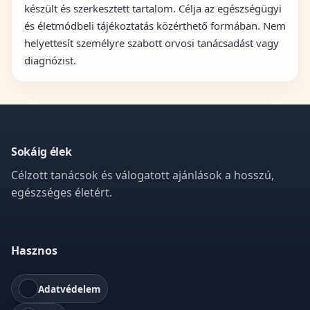
készült és szerkesztett tartalom. Célja az egészségügyi
és életmódbeli tájékoztatás közérthető formában. Nem
helyettesít személyre szabott orvosi tanácsadást vagy
diagnózist.
Sokáig élek
Célzott tanácsok és válogatott ajánlások a hosszú,
egészséges életért.
Hasznos
Adatvédelem