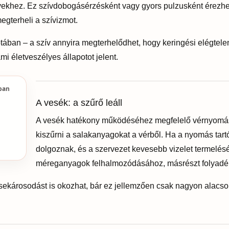
ervekhez. Ez szívdobogásérzésként vagy gyors pulzusként érezh
gterheli a szívizmot.
ában – a szív annyira megterhelődhet, hogy keringési elégtelen
i életveszélyes állapotot jelent.
ában
A vesék: a szűrő leáll
A vesék hatékony működéséhez megfelelő vérnyomásr
kiszűrni a salakanyagokat a vérből. Ha a nyomás tar
dolgoznak, és a szervezet kevesebb vizelet termelésé
méreganyagok felhalmozódásához, másrészt folyadék
esekárosodást is okozhat, bár ez jellemzően csak nagyon alacs