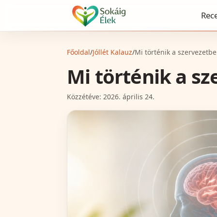
Rec
Főoldal
/
Jóllét Kalauz
/
Mi történik a szervezetb
Mi történik a s
Közzétéve:
2026. április 24.