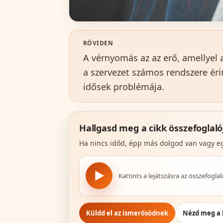
RÖVIDEN
A vérnyomás az az erő, amellyel a
a szervezet számos rendszere éri
idősek problémája.
Hallgasd meg a cikk összefoglaló
Ha nincs időd, épp más dolgod van vagy egy
▶
Kattints a lejátszásra az összefogla
Küldd el az ismerősödnek
Nézd meg a 