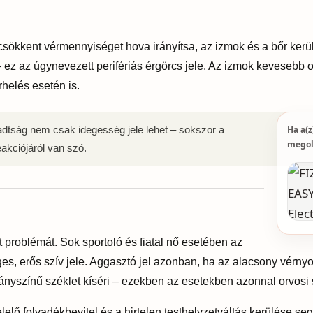
 csökkent vérmennyiséget hova irányítsa, az izmok és a bőr kerül
 ez az úgynevezett perifériás érgörcs jele. Az izmok kevesebb
helés esetén is.
Ha a(z
padtság nem csak idegesség jele lehet – sokszor a
megol
akciójáról van szó.
roblémát. Sok sportoló és fiatal nő esetében az
s, erős szív jele. Aggasztó jel azonban, ha az alacsony vérny
rányszínű széklet kíséri – ezekben az esetekben azonnal orvosi s
ő folyadékbevitel és a hirtelen testhelyzetváltás kerülése seg