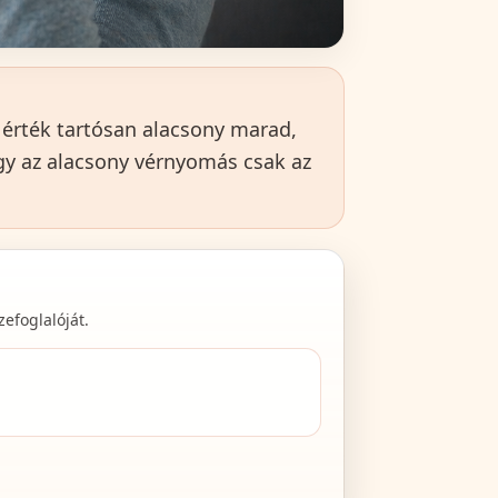
z érték tartósan alacsony marad,
ogy az alacsony vérnyomás csak az
efoglalóját.