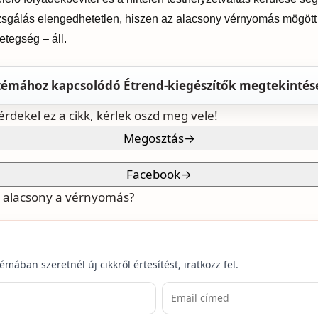
zsgálás elengedhetetlen, hiszen az alacsony vérnyomás mögött 
etegség – áll.
témához kapcsolódó Étrend-kiegészítők megtekintés
érdekel ez a cikk, kérlek oszd meg vele!
Megosztás
→
Facebook
→
a alacsony a vérnyomás?
émában szeretnél új cikkről értesítést, iratkozz fel.