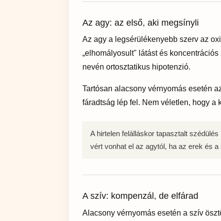
Az agy: az első, aki megsínyli
Az agy a legsérülékenyebb szerv az ox
„elhomályosult" látást és koncentrációs z
nevén ortosztatikus hipotenzió.
Tartósan alacsony vérnyomás esetén az
fáradtság lép fel. Nem véletlen, hogy 
A hirtelen felálláskor tapasztalt szédülés n
vért vonhat el az agytól, ha az erek és 
A szív: kompenzál, de elfárad
Alacsony vérnyomás esetén a szív ösztö