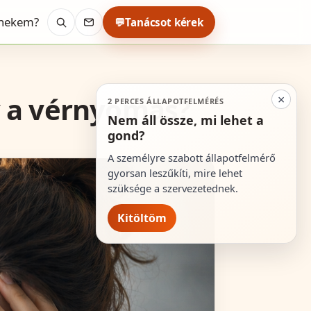
 nekem?
💬
Tanácsot kérek
Keresés
Kapcsolat
y a vérnyomás?
×
2 PERCES ÁLLAPOTFELMÉRÉS
Nem áll össze, mi lehet a
gond?
A személyre szabott állapotfelmérő
gyorsan leszűkíti, mire lehet
szüksége a szervezetednek.
Kitöltöm