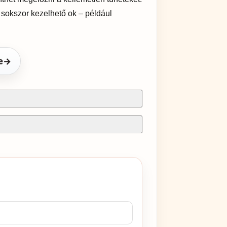
sokszor kezelhető ok – például
e
→