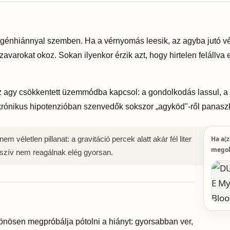
igénhiánnyal szemben. Ha a vérnyomás leesik, az agyba jutó v
avarokat okoz. Sokan ilyenkor érzik azt, hogy hirtelen felállva el
 agy csökkentett üzemmódba kapcsol: a gondolkodás lassul, a 
a krónikus hipotenzióban szenvedők sokszor „agyköd"-ről panas
Ha a(z
em véletlen pillanat: a gravitáció percek alatt akár fél liter
megol
a szív nem reagálnak elég gyorsan.
nösen megpróbálja pótolni a hiányt: gyorsabban ver,