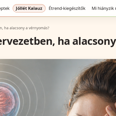
eptek
Jóllét Kalauz
Étrend-kiegészítők
Mi hiányzik
en, ha alacsony a vérnyomás?
zervezetben, ha alacson