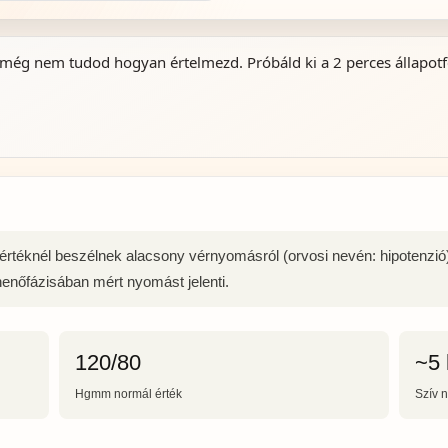
 még nem tudod hogyan értelmezd. Próbáld ki a 2 perces állapotfe
értéknél beszélnek alacsony vérnyomásról (orvosi nevén: hipotenzió
enőfázisában mért nyomást jelenti.
120/80
~5 
Hgmm normál érték
Szív 