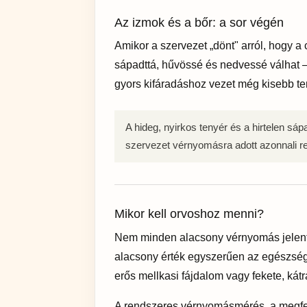
Az izmok és a bőr: a sor végén
Amikor a szervezet „dönt" arról, hogy a
sápadttá, hűvössé és nedvessé válhat –
gyors kifáradáshoz vezet még kisebb ter
A hideg, nyirkos tenyér és a hirtelen sá
szervezet vérnyomásra adott azonnali re
Mikor kell orvoshoz menni?
Nem minden alacsony vérnyomás jelent p
alacsony érték egyszerűen az egészsége
erős mellkasi fájdalom vagy fekete, kát
A rendszeres vérnyomásmérés, a megfelel