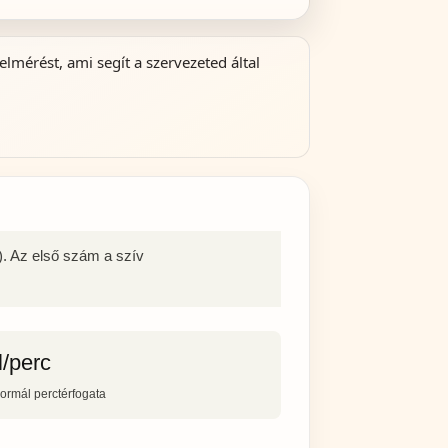
lmérést, ami segít a szervezeted által
). Az első szám a szív
l/perc
normál perctérfogata