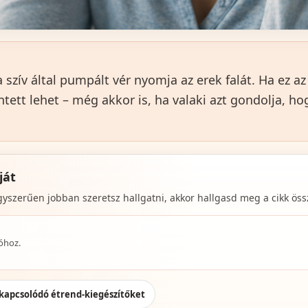
 szív által pumpált vér nyomja az erek falát. Ha ez a
ntett lehet – még akkor is, ha valaki azt gondolja, h
ját
szerűen jobban szeretsz hallgatni, akkor hallgasd meg a cikk össz
lóhoz.
kapcsolódó étrend-kiegészítőket