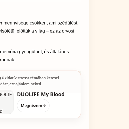
ér mennyisége csökken, ami szédülést,
sötétül előttük a világ – ez az orvosi
memória gyengülhet, és általános
zkodnak.
) Oxidatív stressz témában keresel
dást, ezt ajánlom neked.
DUOLIFE My Blood
Megnézem
→