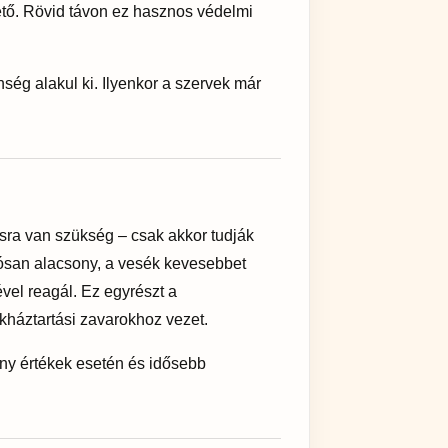
ető. Rövid távon ez hasznos védelmi
ség alakul ki. Ilyenkor a szervek már
a van szükség – csak akkor tudják
tósan alacsony, a vesék kevesebbet
vel reagál. Ez egyrészt a
háztartási zavarokhoz vezet.
ony értékek esetén és idősebb