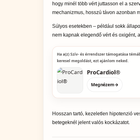
hogy minél több vért juttasson el a sz
mechanizmus, hosszú távon azonban me
Súlyos esetekben – például sokk állapot
nem kapnak elegendő vért és oxigént, am
Ha a(z) Szív- és érrendszer támogatása tém
keresel megoldást, ezt ajánlom neked.
ProCardiol®
Megnézem
→
Hosszan tartó, kezeletlen hipotenzió v
betegeknél jelent valós kockázatot.