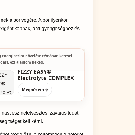
nek a sor végére. A bőr ilyenkor
 oxigént kapnak, ami gyengeséghez és
) Energiaszint növelése témában keresel
dást, ezt ajánlom neked.
FIZZY EASY®
Electrolyte COMPLEX
Megnézem
→
omást eszméletvesztés, zavaros tudat,
egítséget kell kérni.
íthet megelőzni a kellemetlen tüneteket.