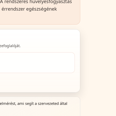
. A rendszeres hüvelyesfogyasztás
és érrendszer egészségének
efoglalóját.
lmérést, ami segít a szervezeted által