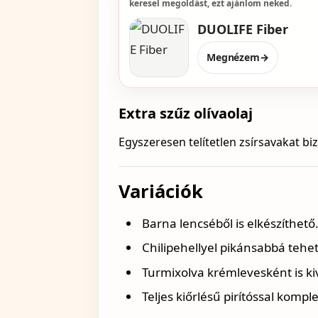
keresel megoldást, ezt ajánlom neked.
DUOLIFE Fiber
Megnézem
→
Extra szűz olívaolaj
Egyszeresen telítetlen zsírsavakat bi
Variációk
Barna lencséből is elkészíthető
Chilipehellyel pikánsabbá tehet
Turmixolva krémlevesként is ki
Teljes kiőrlésű pirítóssal kompl