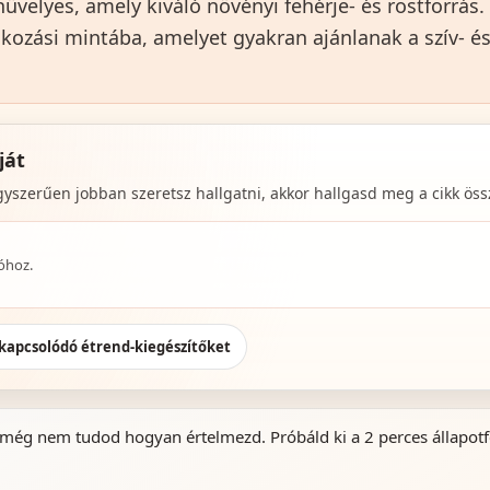
hüvelyes, amely kiváló növényi fehérje- és rostforrás
lálkozási mintába, amelyet gyakran ajánlanak a szív- 
ját
szerűen jobban szeretsz hallgatni, akkor hallgasd meg a cikk össz
lóhoz.
kapcsolódó étrend-kiegészítőket
 még nem tudod hogyan értelmezd. Próbáld ki a 2 perces állapotfe