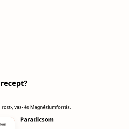
 recept?
, rost-, vas- és Magnéziumforrás.
Paradicsom
ában