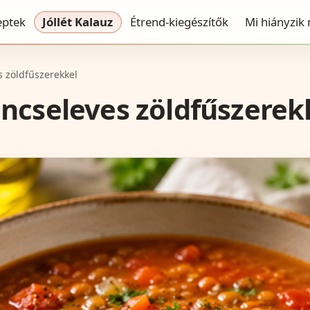
eptek
Jóllét Kalauz
Étrend-kiegészítők
Mi hiányzik
 zöldfűszerekkel
ncseleves zöldfűszerek