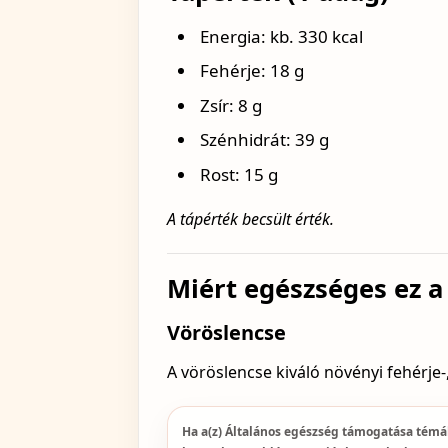
Energia: kb. 330 kcal
Fehérje: 18 g
Zsír: 8 g
Szénhidrát: 39 g
Rost: 15 g
A tápérték becsült érték.
Miért egészséges ez a
Vöröslencse
A vöröslencse kiváló növényi fehérje-
Ha a(z) Általános egészség támogatása tém