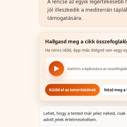
A lencse az egyik legértékesebb 
jól illeszkedik a mediterrán táp
támogatására.
Hallgasd meg a cikk összefoglaló
Ha nincs időd, épp más dolgod van vagy egy
▶
Kattints a lejátszásra az összefogla
Küldd el az ismerősödnek
Nézd meg a 
Lehet, hogy a tested már jelez neked, csak
adott jelek értelmezésében.