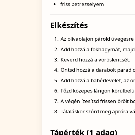
friss petrezselyem
Elkészítés
Az olívaolajon párold üvegesr
Add hozzá a fokhagymát, majd a
Keverd hozzá a vöröslencsét.
Öntsd hozzá a darabolt paradic
Add hozzá a babérlevelet, az o
Főzd közepes lángon körülbelül
A végén ízesítsd frissen őrölt b
Tálaláskor szórd meg apróra v
Tápérték (1 adag)