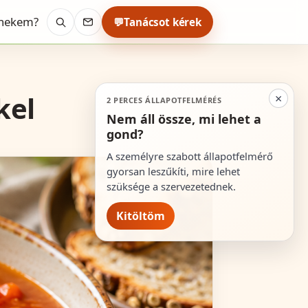
 nekem?
💬
Tanácsot kérek
Keresés
Kapcsolat
kel
×
2 PERCES ÁLLAPOTFELMÉRÉS
Nem áll össze, mi lehet a
gond?
A személyre szabott állapotfelmérő
gyorsan leszűkíti, mire lehet
szüksége a szervezetednek.
Kitöltöm