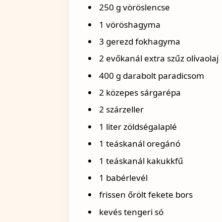
250 g vöröslencse
1 vöröshagyma
3 gerezd fokhagyma
2 evőkanál extra szűz olívaolaj
400 g darabolt paradicsom
2 közepes sárgarépa
2 szárzeller
1 liter zöldségalaplé
1 teáskanál oregánó
1 teáskanál kakukkfű
1 babérlevél
frissen őrölt fekete bors
kevés tengeri só