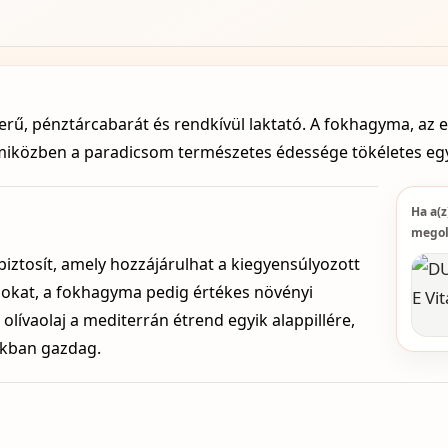
rű, pénztárcabarát és rendkívül laktató. A fokhagyma, az ex
 miközben a paradicsom természetes édessége tökéletes eg
Ha a(
megol
biztosít, amely hozzájárulhat a kiegyensúlyozott
okat, a fokhagyma pedig értékes növényi
 olívaolaj a mediterrán étrend egyik alappillére,
akban gazdag.