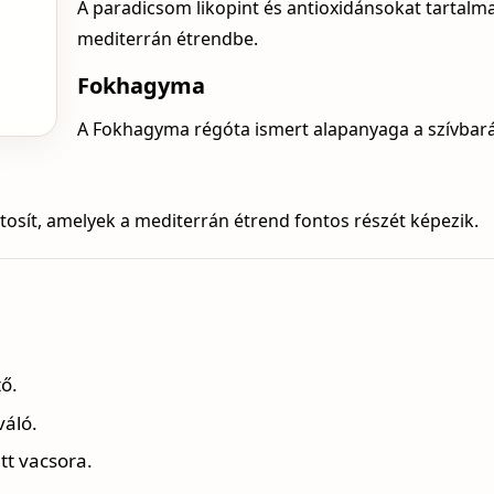
A paradicsom likopint és antioxidánsokat tartalma
mediterrán étrendbe.
Fokhagyma
A Fokhagyma régóta ismert alapanyaga a szívbará
ztosít, amelyek a mediterrán étrend fontos részét képezik.
.
ő.
váló.
ett vacsora.