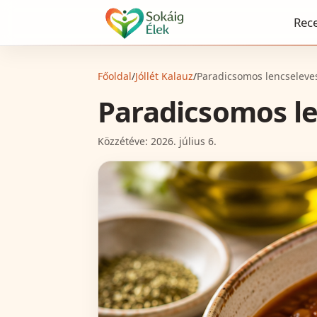
Rec
Főoldal
/
Jóllét Kalauz
/
Paradicsomos lencseleves
Paradicsomos le
Közzétéve:
2026. július 6.