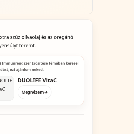
tra szűz olívaolaj és az oregánó
yensúlyt teremt.
z) Immunrendszer Erősítése témában keresel
dást, ezt ajánlom neked.
DUOLIFE VitaC
Megnézem
→