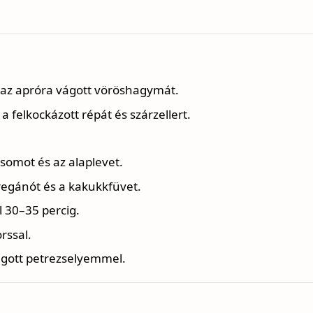
e az apróra vágott vöröshagymát.
 felkockázott répát és szárzellert.
somot és az alaplevet.
regánót és a kakukkfüvet.
 30–35 percig.
orssal.
ágott petrezselyemmel.