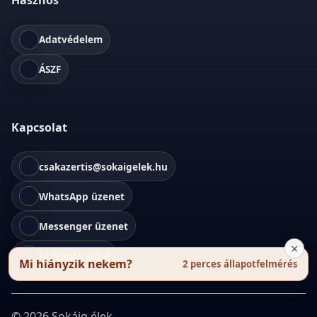
Hasznos
Adatvédelem
ÁSZF
Kapcsolat
csakazertis@sokaigelek.hu
WhatsApp üzenet
Messenger üzenet
×
Facebook oldal
Mi hiányzik nekem?
2 perces állapotfelmérés
©
2026
Sokáig élek