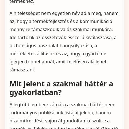
termékhez.
A hitelességet nem egyetlen név adja meg, hanem
az, hogy a termékfejlesztés és a kommunikáció
mennyire támaszkodik valós szakmai munkára.
Ide tartozik az összetevők ésszerű kiválasztása, a
biztonságos használat hangsúlyozása, a
mértékletes állítások és az, hogy a gyártó ne
ígérjen többet annál, amit felelősen alá lehet
támasztani.
Mit jelent a szakmai háttér a
gyakorlatban?
A legtöbb ember számára a szakmai háttér nem
tudományos publikációk listáját jelenti, hanem
bizalmi kérdést: vajon átgondoltan készült-e a
termék, és felelős módon beszélnek-e róla? Egy jó