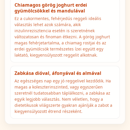
Chiamagos görög joghurt erdei
gyümölcsökkel és mandulával
Ez a cukormentes, fehérjedús reggeli ideális
választás lehet azok számára, akik
inzulinrezisztencia esetén is szeretnének
változatosan és finoman étkezni. A görög joghurt
magas fehérjetartalma, a chiamag rostjai és az
erdei gyümölcsök természetes ízei együtt egy
laktató, kiegyensúlyozott reggelit alkotnak.
Zabkása dióval, áfonyával és almával
Az egészséges nap egy jó reggelivel kezdődik. Ha
magas a koleszterinszinted, vagy egyszerűen
szeretnél tudatosabban táplálkozni, a zabkása az
egyik legjobb választás. Nem véletlen, hogy a
dietetikusok világszerte gyakran ajánlják a zabot a
kiegyensúlyozott étrend részeként.