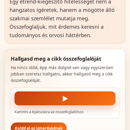
Egy étrend-kiegészítő hitelességét nem a
hangzatos ígéretek, hanem a mögötte álló
szakmai szemlélet mutatja meg.
Összefoglaljuk, mit érdemes keresni a
tudományos és orvosi háttérben.
Hallgasd meg a cikk összefoglalóját
Ha nincs időd, épp más dolgod van vagy egyszerűen
jobban szeretsz hallgatni, akkor hallgasd meg a cikk
összefoglalóját.
▶
Kattints a lejátszásra az összefoglalóhoz.
Küldd el az ismerősödnek