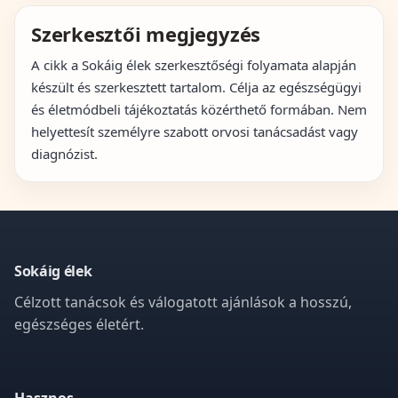
Szerkesztői megjegyzés
A cikk a Sokáig élek szerkesztőségi folyamata alapján
készült és szerkesztett tartalom. Célja az egészségügyi
és életmódbeli tájékoztatás közérthető formában. Nem
helyettesít személyre szabott orvosi tanácsadást vagy
diagnózist.
Sokáig élek
Célzott tanácsok és válogatott ajánlások a hosszú,
egészséges életért.