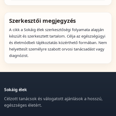
Szerkesztői megjegyzés
A cikk a Sokáig élek szerkesztőségi folyamata alapján
készült és szerkesztett tartalom. Célja az egészségügyi
és életmódbeli tájékoztatás közérthető formában. Nem
helyettesít személyre szabott orvosi tanácsadást vagy
diagnózist.
Sokáig élek
Célzott tanácsok és válogatott ajánlások a hosszú,
egészséges életért.