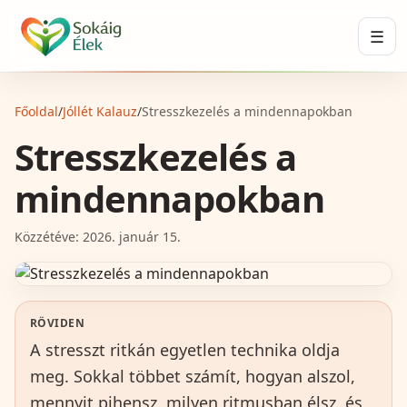
☰
Főoldal
/
Jóllét Kalauz
/
Stresszkezelés a mindennapokban
Stresszkezelés a
mindennapokban
Közzétéve:
2026. január 15.
RÖVIDEN
A stresszt ritkán egyetlen technika oldja
meg. Sokkal többet számít, hogyan alszol,
mennyit pihensz, milyen ritmusban élsz, és