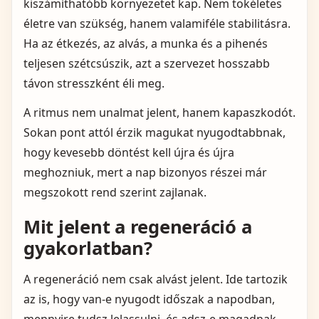
kiszámíthatóbb környezetet kap. Nem tökéletes
életre van szükség, hanem valamiféle stabilitásra.
Ha az étkezés, az alvás, a munka és a pihenés
teljesen szétcsúszik, azt a szervezet hosszabb
távon stresszként éli meg.
A ritmus nem unalmat jelent, hanem kapaszkodót.
Sokan pont attól érzik magukat nyugodtabbnak,
hogy kevesebb döntést kell újra és újra
meghozniuk, mert a nap bizonyos részei már
megszokott rend szerint zajlanak.
Mit jelent a regeneráció a
gyakorlatban?
A regeneráció nem csak alvást jelent. Ide tartozik
az is, hogy van-e nyugodt időszak a napodban,
mennyire tudsz lelassulni, és adsz-e magadnak