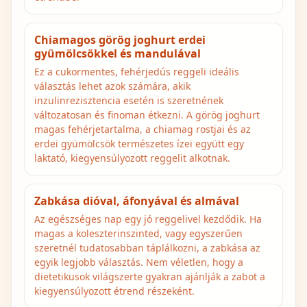
Chiamagos görög joghurt erdei
gyümölcsökkel és mandulával
Ez a cukormentes, fehérjedús reggeli ideális
választás lehet azok számára, akik
inzulinrezisztencia esetén is szeretnének
változatosan és finoman étkezni. A görög joghurt
magas fehérjetartalma, a chiamag rostjai és az
erdei gyümölcsök természetes ízei együtt egy
laktató, kiegyensúlyozott reggelit alkotnak.
Zabkása dióval, áfonyával és almával
Az egészséges nap egy jó reggelivel kezdődik. Ha
magas a koleszterinszinted, vagy egyszerűen
szeretnél tudatosabban táplálkozni, a zabkása az
egyik legjobb választás. Nem véletlen, hogy a
dietetikusok világszerte gyakran ajánlják a zabot a
kiegyensúlyozott étrend részeként.