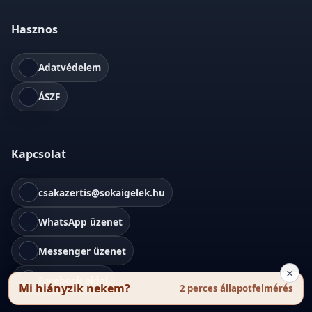
Hasznos
Adatvédelem
ÁSZF
Kapcsolat
csakazertis@sokaigelek.hu
WhatsApp üzenet
Messenger üzenet
×
Facebook oldal
Mi hiányzik nekem?
2 perces állapotfelmérés