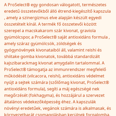
A ProSelect® egy gondosan válogatott, természetes
eredetű összetevőkből álló étrend-kiegészítő kapszula
, amely a szinergizmus elve alapján készült egyedi
összetételt kínál. A termék fő összetevői között
szerepel a macskakarom szár kivonat, graviola
gyümölcspor, a ProSelect® saját antioxidáns formula ,
amely száraz gyümölcsök, zöldségek és
gyógynövények kivonataiból áll, valamint reishi és
shiitake gomba kivonatok, továbbá standardizált
kajszibarackmag kivonat amygdalin tartalommal. A
ProSelect® támogatja az immunrendszer megfelelő
működését (vilcacora, reishi), antioxidáns védelmet
nyújt a sejtek számára (szőlőmag kivonat, ProSelect®
antioxidáns formula), segíti a máj egészségé nek
megőrzését (fokhagyma), és hozzájárul a szervezet
általános védekezőképesség éhez. A kapszulák
növényi eredetűek, vegánok számára is alkalmasak, és
környezetbarát csomagolásban kerülnek forgalomba.