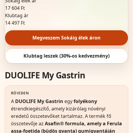
Sokáig élek ár
17 604 Ft
Klubtag ár
14 497 Ft
Megveszem Sokáig élek áron
Klubtag leszek (30%-os kedvezmény)
DUOLIFE My Gastrin
RÖVIDEN
A
DUOLIFE My Gastrin
egy
folyékony
étrendkiegészítő, amely kizárólag növényi
eredetű összetevőket tartalmaz. A termék fő
összetevője az
Asafin® formula, amely a Ferula
assa-foetida (büdös gyanta) gumigyantáján