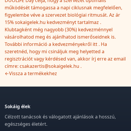
DUOLIFE Day célja, hogy a szervezet optimális
működését támogassa a napi ciklusnak megfelelően,
figyelembe véve a szervezet biológiai ritmusát. Az ár
15% sokaigelek.hu kedvezményt tartalmaz .
Klubtagként még nagyobb (30%) kedvezménnyel
vásárolhatod meg és ajánlhatod ismerőseidnek is.
További információ a kedvezményekről itt . Ha
szeretnéd, hogy mi csináljuk meg helyetted a
regisztrációt vagy kérdésed van, akkor írj erre az email
címre: csakazertis@sokaigelek.hu .
←
Vissza a termékekhez
Sokáig élek
Célzott tanácsok és válogatott ajánlások a hosszú,
egészséges életért.