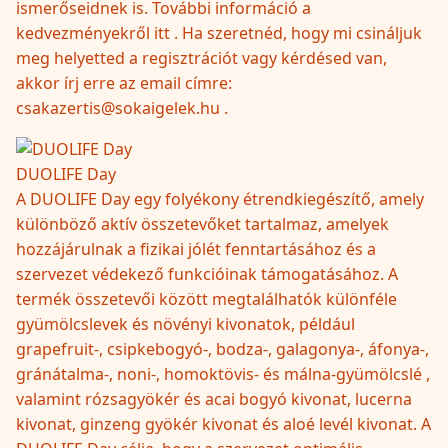
ismerőseidnek is. További információ a
kedvezményekről itt . Ha szeretnéd, hogy mi csináljuk
meg helyetted a regisztrációt vagy kérdésed van,
akkor írj erre az email címre:
csakazertis@sokaigelek.hu .
DUOLIFE Day
A DUOLIFE Day egy folyékony étrendkiegészítő, amely
különböző aktív összetevőket tartalmaz, amelyek
hozzájárulnak a fizikai jólét fenntartásához és a
szervezet védekező funkcióinak támogatásához. A
termék összetevői között megtalálhatók különféle
gyümölcslevek és növényi kivonatok, például
grapefruit-, csipkebogyó-, bodza-, galagonya-, áfonya-,
gránátalma-, noni-, homoktövis- és málna-gyümölcslé ,
valamint rózsagyökér és acai bogyó kivonat, lucerna
kivonat, ginzeng gyökér kivonat és aloé levél kivonat. A