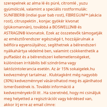
szerepelnek az alma lé és püré, citromlé , yuzu
gyümölcslé, valamint a speciális rostformulák:
SUNFIBER® (indiai guar bab rost), FIBREGUM™ (akácia
rost), citruspektin , konjac gyökér kivonat
(glükomannán), továbbá a BOSWELLIN® és
ASTRAGIN® kivonatok. Ezek az összetevők támogatják
az emésztőrendszer egészségé t, hozzájárulnak a
bélflóra egyensúlyához, segíthetnek a bélrendszeri
nyálkahártya védelmé ben, valamint csökkenthetik a
puffadást és a bélrendszeri kellemetlenségeket,
különösen irritábilis bél szindróma vagy
laktózintolerancia esetén. Az ár 15% sokaigelek.hu
kedvezményt tartalmaz . Klubtagként még nagyobb
(30%) kedvezménnyel vásárolhatod meg és ajánlhatod
ismerőseidnek is. További információ a
kedvezményekről itt . Ha szeretnéd, hogy mi csináljuk
meg helyetted a regisztrációt vagy kérdésed van,
akkor írj erre az email címre: