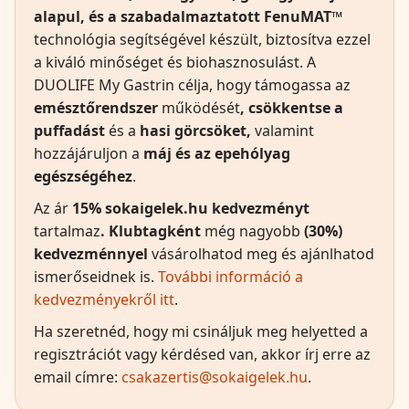
alapul, és a szabadalmaztatott FenuMAT™
technológia segítségével készült, biztosítva ezzel
a kiváló minőséget és biohasznosulást. A
DUOLIFE My Gastrin célja, hogy támogassa az
emésztőrendszer
működését
, csökkentse a
puffadást
és a
hasi görcsöket,
valamint
hozzájáruljon a
máj és az epehólyag
egészségéhez
.
Az ár
15% sokaigelek.hu
kedvezményt
tartalmaz
. Klubtagként
még nagyobb
(30%)
kedvezménnyel
vásárolhatod meg és ajánlhatod
ismerőseidnek is.
További információ a
kedvezményekről itt
.
Ha szeretnéd, hogy mi csináljuk meg helyetted a
regisztrációt vagy kérdésed van, akkor írj erre az
email címre:
csakazertis@sokaigelek.hu
.