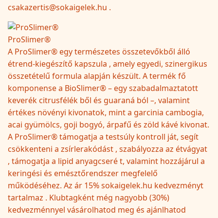
csakazertis@sokaigelek.hu .
ProSlimer®
A ProSlimer® egy természetes összetevőkből álló
étrend-kiegészítő kapszula , amely egyedi, szinergikus
összetételű formula alapján készült. A termék fő
komponense a BioSlimer® – egy szabadalmaztatott
keverék citrusfélék ből és guaraná ból –, valamint
értékes növényi kivonatok, mint a garcinia cambogia,
acai gyümölcs, goji bogyó, árpafű és zöld kávé kivonat.
A ProSlimer® támogatja a testsúly kontroll ját, segít
csökkenteni a zsírlerakódást , szabályozza az étvágyat
, támogatja a lipid anyagcseré t, valamint hozzájárul a
keringési és emésztőrendszer megfelelő
működéséhez. Az ár 15% sokaigelek.hu kedvezményt
tartalmaz . Klubtagként még nagyobb (30%)
kedvezménnyel vásárolhatod meg és ajánlhatod