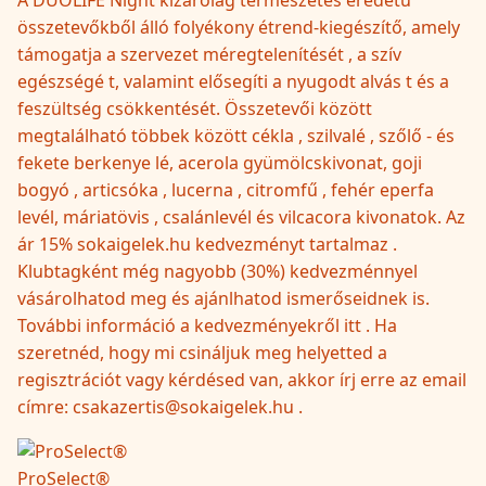
A DUOLIFE Night kizárólag természetes eredetű
összetevőkből álló folyékony étrend-kiegészítő, amely
támogatja a szervezet méregtelenítését , a szív
egészségé t, valamint elősegíti a nyugodt alvás t és a
feszültség csökkentését. Összetevői között
megtalálható többek között cékla , szilvalé , szőlő - és
fekete berkenye lé, acerola gyümölcskivonat, goji
bogyó , articsóka , lucerna , citromfű , fehér eperfa
levél, máriatövis , csalánlevél és vilcacora kivonatok. Az
ár 15% sokaigelek.hu kedvezményt tartalmaz .
Klubtagként még nagyobb (30%) kedvezménnyel
vásárolhatod meg és ajánlhatod ismerőseidnek is.
További információ a kedvezményekről itt . Ha
szeretnéd, hogy mi csináljuk meg helyetted a
regisztrációt vagy kérdésed van, akkor írj erre az email
címre: csakazertis@sokaigelek.hu .
ProSelect®