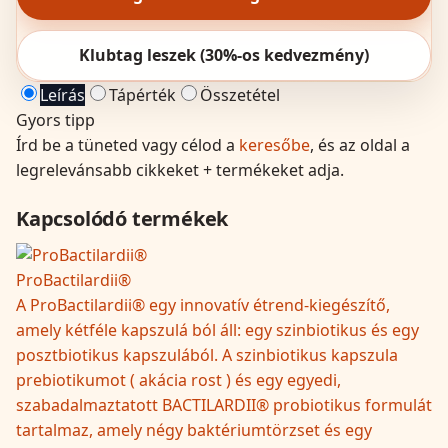
Klubtag leszek (30%-os kedvezmény)
Leírás
Tápérték
Összetétel
Gyors tipp
Írd be a tüneted vagy célod a
keresőbe
, és az oldal a
legrelevánsabb cikkeket + termékeket adja.
Kapcsolódó termékek
ProBactilardii®
A ProBactilardii® egy innovatív étrend-kiegészítő,
amely kétféle kapszulá ból áll: egy szinbiotikus és egy
posztbiotikus kapszulából. A szinbiotikus kapszula
prebiotikumot ( akácia rost ) és egy egyedi,
szabadalmaztatott BACTILARDII® probiotikus formulát
tartalmaz, amely négy baktériumtörzset és egy