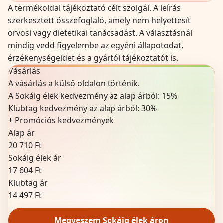
A termékoldal tájékoztató célt szolgál. A leírás
szerkesztett összefoglaló, amely nem helyettesít
orvosi vagy dietetikai tanácsadást. A választásnál
mindig vedd figyelembe az egyéni állapotodat,
érzékenységeidet és a gyártói tájékoztatót is.
Vásárlás
A vásárlás a külső oldalon történik.
A Sokáig élek kedvezmény az alap árból:
15
%
Klubtag kedvezmény az alap árból:
30%
+
Promóciós kedvezmények
Alap ár
20 710 Ft
Sokáig élek ár
17 604 Ft
Klubtag ár
14 497 Ft
Megveszem Sokáig élek áron