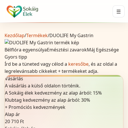
☰
Kezdőlap
/
Termékek
/
DUOLIFE My Gastrin
Bélflóra egyensúlya
Emésztési zavarok
Máj Egészsége
Gyors tipp
Írd be a tüneted vagy célod a
keresőbe
, és az oldal a
legrelevánsabb cikkeket + termékeket adja.
Vásárlás
A vásárlás a külső oldalon történik.
A Sokáig élek kedvezmény az alap árból:
15
%
Klubtag kedvezmény az alap árból:
30%
+
Promóciós kedvezmények
Alap ár
20 710 Ft