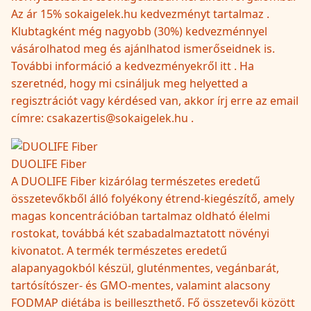
Az ár 15% sokaigelek.hu kedvezményt tartalmaz .
Klubtagként még nagyobb (30%) kedvezménnyel
vásárolhatod meg és ajánlhatod ismerőseidnek is.
További információ a kedvezményekről itt . Ha
szeretnéd, hogy mi csináljuk meg helyetted a
regisztrációt vagy kérdésed van, akkor írj erre az email
címre: csakazertis@sokaigelek.hu .
DUOLIFE Fiber
A DUOLIFE Fiber kizárólag természetes eredetű
összetevőkből álló folyékony étrend-kiegészítő, amely
magas koncentrációban tartalmaz oldható élelmi
rostokat, továbbá két szabadalmaztatott növényi
kivonatot. A termék természetes eredetű
alapanyagokból készül, gluténmentes, vegánbarát,
tartósítószer- és GMO-mentes, valamint alacsony
FODMAP diétába is beilleszthető. Fő összetevői között