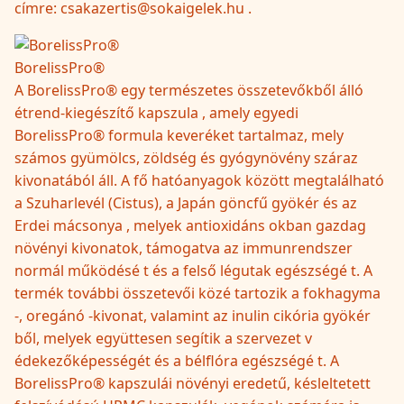
címre: csakazertis@sokaigelek.hu .
BorelissPro®
A BorelissPro® egy természetes összetevőkből álló
étrend-kiegészítő kapszula , amely egyedi
BorelissPro® formula keveréket tartalmaz, mely
számos gyümölcs, zöldség és gyógynövény száraz
kivonatából áll. A fő hatóanyagok között megtalálható
a Szuharlevél (Cistus), a Japán göncfű gyökér és az
Erdei mácsonya , melyek antioxidáns okban gazdag
növényi kivonatok, támogatva az immunrendszer
normál működésé t és a felső légutak egészségé t. A
termék további összetevői közé tartozik a fokhagyma
-, oregánó -kivonat, valamint az inulin cikória gyökér
ből, melyek együttesen segítik a szervezet v
édekezőképességét és a bélflóra egészségé t. A
BorelissPro® kapszulái növényi eredetű, késleltetett