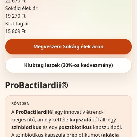
22 670 Ft
Sokáig élek ár
19 270 Ft
Klubtag ár
15 869 Ft
Megveszem Sokáig élek áron
Klubtag leszek (30%-os kedvezmény)
ProBactilardii®
RÖVIDEN
A
ProBactilardii®
egy innovatív étrend-
kiegészítő, amely kétféle
kapszulá
ból áll: egy
szinbiotikus
és egy
posztbiotikus
kapszulából.
A szinbiotikus kapszula prebiotikumot (
akácia