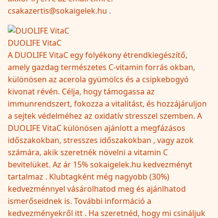
csakazertis@sokaigelek.hu .
DUOLIFE VitaC
A DUOLIFE VitaC egy folyékony étrendkiegészítő,
amely gazdag természetes C-vitamin forrás okban,
különösen az acerola gyümölcs és a csipkebogyó
kivonat révén. Célja, hogy támogassa az
immunrendszert, fokozza a vitalitást, és hozzájáruljon
a sejtek védelméhez az oxidatív stresszel szemben. A
DUOLIFE VitaC különösen ajánlott a megfázásos
időszakokban, stresszes időszakokban , vagy azok
számára, akik szeretnék növelni a vitamin C
bevitelüket. Az ár 15% sokaigelek.hu kedvezményt
tartalmaz . Klubtagként még nagyobb (30%)
kedvezménnyel vásárolhatod meg és ajánlhatod
ismerőseidnek is. További információ a
kedvezményekről itt . Ha szeretnéd, hogy mi csináljuk