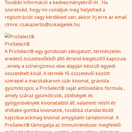
További információ a kedvezményekről itt . Ha
szeretnéd, hogy mi csináljuk meg helyetted a
regisztrációt vagy kérdésed van, akkor írj erre az email
címre: csakazertis@sokaigelek.hu .
ProSelect®
A ProSelect® egy gondosan válogatott, természetes
eredetű összetevőkből álló étrend-kiegészítő kapszula
, amely a szinergizmus elve alapján készült egyedi
összetételt kínál. A termék fő összetevői között
szerepel a macskakarom szár kivonat, graviola
gyümölcspor, a ProSelect® saját antioxidáns formula ,
amely száraz gyümölcsök, zöldségek és
gyógynövények kivonataiból áll, valamint reishi és
shiitake gomba kivonatok, továbbá standardizált
kajszibarackmag kivonat amygdalin tartalommal. A
ProSelect® támogatja az immunrendszer megfelelő