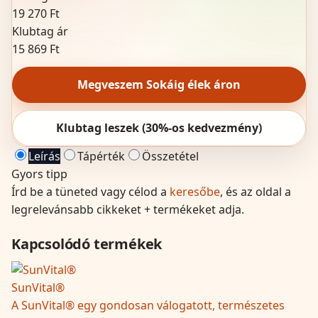
19 270 Ft
Klubtag ár
15 869 Ft
Megveszem Sokáig élek áron
Klubtag leszek (30%-os kedvezmény)
Leírás
Tápérték
Összetétel
Gyors tipp
Írd be a tüneted vagy célod a
keresőbe
, és az oldal a
legrelevánsabb cikkeket + termékeket adja.
Kapcsolódó termékek
SunVital®
A SunVital® egy gondosan válogatott, természetes