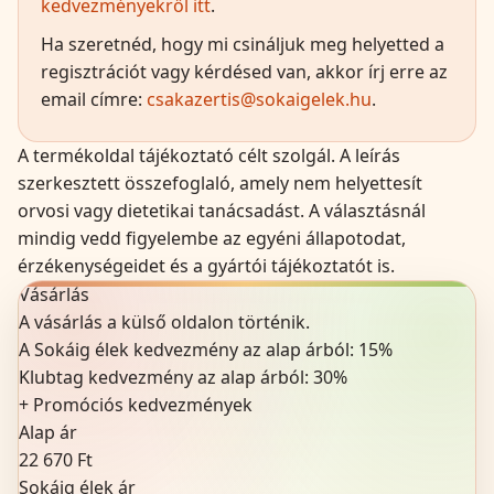
kedvezményekről itt
.
Ha szeretnéd, hogy mi csináljuk meg helyetted a
regisztrációt vagy kérdésed van, akkor írj erre az
email címre:
csakazertis@sokaigelek.hu
.
A termékoldal tájékoztató célt szolgál. A leírás
szerkesztett összefoglaló, amely nem helyettesít
orvosi vagy dietetikai tanácsadást. A választásnál
mindig vedd figyelembe az egyéni állapotodat,
érzékenységeidet és a gyártói tájékoztatót is.
Vásárlás
A vásárlás a külső oldalon történik.
A Sokáig élek kedvezmény az alap árból:
15
%
Klubtag kedvezmény az alap árból:
30%
+
Promóciós kedvezmények
Alap ár
22 670 Ft
Sokáig élek ár