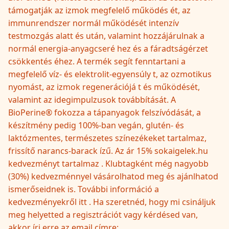
támogatják az izmok megfelelő működés ét, az
immunrendszer normál működését intenzív
testmozgás alatt és után, valamint hozzájárulnak a
normál energia-anyagcseré hez és a fáradtságérzet
csökkentés éhez. A termék segít fenntartani a
megfelelő víz- és elektrolit-egyensúly t, az ozmotikus
nyomást, az izmok regenerációjá t és működését,
valamint az idegimpulzusok továbbítását. A
BioPerine® fokozza a tápanyagok felszívódását, a
készítmény pedig 100%-ban vegán, glutén- és
laktózmentes, természetes színezékeket tartalmaz,
frissítő narancs-barack ízű. Az ár 15% sokaigelek.hu
kedvezményt tartalmaz . Klubtagként még nagyobb
(30%) kedvezménnyel vásárolhatod meg és ajánlhatod
ismerőseidnek is. További információ a
kedvezményekről itt . Ha szeretnéd, hogy mi csináljuk
meg helyetted a regisztrációt vagy kérdésed van,
akkor írj erre az email címre: