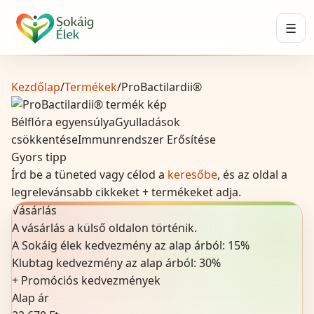
☰
Kezdőlap
/
Termékek
/
ProBactilardii®
Bélflóra egyensúlya
Gyulladások
csökkentése
Immunrendszer Erősítése
Gyors tipp
Írd be a tüneted vagy célod a
keresőbe
, és az oldal a
legrelevánsabb cikkeket + termékeket adja.
Vásárlás
A vásárlás a külső oldalon történik.
A Sokáig élek kedvezmény az alap árból:
15
%
Klubtag kedvezmény az alap árból:
30%
+
Promóciós kedvezmények
Alap ár