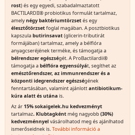
rost
) és egy egyedi, szabadalmaztatott
BACTILARDII® probiotikus formulát tartalmaz,
amely
négy baktériumtörzset
és egy
élesztőtörzset
foglal magában. A posztbiotikus
kapszula
butirinsavat
(glicerin-tributirát
formájában) tartalmaz, amely a bélflóra
anyagcseréjének terméke, és támogatja a
bélrendszer egészsé
gét. A ProBactilardii®
támogatja a
bélflóra egyensúlyá
t, segíthet az
emésztőrendszer, az immunrendszer és a
központi idegrendszer egészsé
gének
fenntartásában, valamint ajánlott
antibiotikum-
kúra alatt és utána
is.
Az ár
15% sokaigelek.hu
kedvezményt
tartalmaz
. Klubtagként
még nagyobb
(30%)
kedvezménnyel
vásárolhatod meg és ajánlhatod
ismerőseidnek is.
További információ a