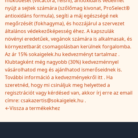
működését (vilcacora, reishi), antioxidáns védelmet
nyújt a sejtek számára (szőlőmag kivonat, ProSelect®
antioxidáns formula), segíti a máj egészségé nek
megőrzését (fokhagyma), és hozzájárul a szervezet
általános védekezőképesség éhez. A kapszulák
növényi eredetűek, vegánok számára is alkalmasak, és
környezetbarát csomagolásban kerülnek forgalomba.
Az ár 15% sokaigelek.hu kedvezményt tartalmaz .
Klubtagként még nagyobb (30%) kedvezménnyel
vásárolhatod meg és ajánlhatod ismerőseidnek is.
További információ a kedvezményekről itt . Ha
szeretnéd, hogy mi csináljuk meg helyetted a
regisztrációt vagy kérdésed van, akkor írj erre az email
címre: csakazertis@sokaigelek.hu .
←
Vissza a termékekhez