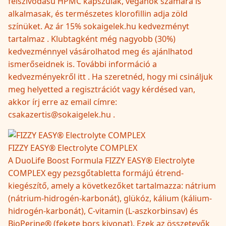
felszívódású HPMC kapszulák, vegánok számára is
alkalmasak, és természetes klorofillin adja zöld
színüket. Az ár 15% sokaigelek.hu kedvezményt
tartalmaz . Klubtagként még nagyobb (30%)
kedvezménnyel vásárolhatod meg és ajánlhatod
ismerőseidnek is. További információ a
kedvezményekről itt . Ha szeretnéd, hogy mi csináljuk
meg helyetted a regisztrációt vagy kérdésed van,
akkor írj erre az email címre:
csakazertis@sokaigelek.hu .
FIZZY EASY® Electrolyte COMPLEX
A DuoLife Boost Formula FIZZY EASY® Electrolyte
COMPLEX egy pezsgőtabletta formájú étrend-
kiegészítő, amely a következőket tartalmazza: nátrium
(nátrium-hidrogén-karbonát), glükóz, kálium (kálium-
hidrogén-karbonát), C-vitamin (L-aszkorbinsav) és
BioPerine® (fekete bors kivonat). Ezek az összetevők