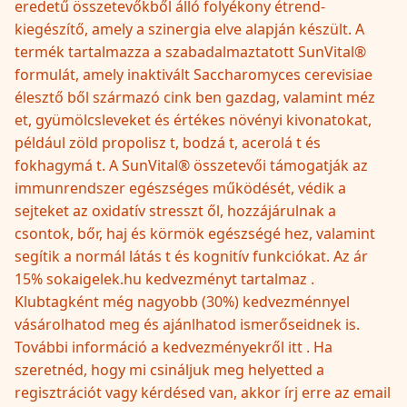
eredetű összetevőkből álló folyékony étrend-
kiegészítő, amely a szinergia elve alapján készült. A
termék tartalmazza a szabadalmaztatott SunVital®
formulát, amely inaktivált Saccharomyces cerevisiae
élesztő ből származó cink ben gazdag, valamint méz
et, gyümölcsleveket és értékes növényi kivonatokat,
például zöld propolisz t, bodzá t, acerolá t és
fokhagymá t. A SunVital® összetevői támogatják az
immunrendszer egészséges működését, védik a
sejteket az oxidatív stresszt ől, hozzájárulnak a
csontok, bőr, haj és körmök egészségé hez, valamint
segítik a normál látás t és kognitív funkciókat. Az ár
15% sokaigelek.hu kedvezményt tartalmaz .
Klubtagként még nagyobb (30%) kedvezménnyel
vásárolhatod meg és ajánlhatod ismerőseidnek is.
További információ a kedvezményekről itt . Ha
szeretnéd, hogy mi csináljuk meg helyetted a
regisztrációt vagy kérdésed van, akkor írj erre az email