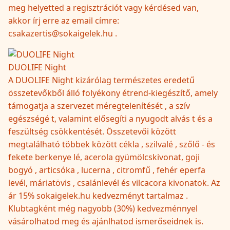
meg helyetted a regisztrációt vagy kérdésed van,
akkor írj erre az email címre:
csakazertis@sokaigelek.hu .
DUOLIFE Night
A DUOLIFE Night kizárólag természetes eredetű
összetevőkből álló folyékony étrend-kiegészítő, amely
támogatja a szervezet méregtelenítését , a szív
egészségé t, valamint elősegíti a nyugodt alvás t és a
feszültség csökkentését. Összetevői között
megtalálható többek között cékla , szilvalé , szőlő - és
fekete berkenye lé, acerola gyümölcskivonat, goji
bogyó , articsóka , lucerna , citromfű , fehér eperfa
levél, máriatövis , csalánlevél és vilcacora kivonatok. Az
ár 15% sokaigelek.hu kedvezményt tartalmaz .
Klubtagként még nagyobb (30%) kedvezménnyel
vásárolhatod meg és ajánlhatod ismerőseidnek is.