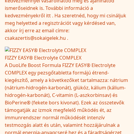
kedvezménnyel vásárolhatod meg és ajánlhatod
ismerőseidnek is. További információ a
kedvezményekről itt . Ha szeretnéd, hogy mi csináljuk
meg helyetted a regisztrációt vagy kérdésed van,
akkor írj erre az email címre:
csakazertis@sokaigelek.hu .
FIZZY EASY® Electrolyte COMPLEX
A DuoLife Boost Formula FIZZY EASY® Electrolyte
COMPLEX egy pezsgőtabletta formájú étrend-
kiegészítő, amely a következőket tartalmazza: nátrium
(nátrium-hidrogén-karbonát), glükóz, kálium (kálium-
hidrogén-karbonát), C-vitamin (L-aszkorbinsav) és
BioPerine® (fekete bors kivonat). Ezek az összetevők
támogatják az izmok megfelelő működés ét, az
immunrendszer normál működését intenzív
testmozgás alatt és után, valamint hozzájárulnak a
normál energia-anyagcseré hez és a fáradtságérzet