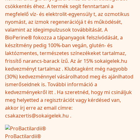
csökkentés éhez. A termék segít fenntartani a
megfelelő víz- és elektrolit-egyensúly t, az ozmotikus
nyomást, az izmok regenerációjá t és működését,
valamint az idegimpulzusok továbbítását. A
BioPerine® fokozza a tápanyagok felszívódását, a
készítmény pedig 100%-ban vegán, glutén- és
laktózmentes, természetes színezékeket tartalmaz,
frissítő narancs-barack ízű. Az ár 15% sokaigelek.hu
kedvezményt tartalmaz . Klubtagként még nagyobb
(30%) kedvezménnyel vásárolhatod meg és ajánlhatod
ismerőseidnek is. További információ a
kedvezményekről itt . Ha szeretnéd, hogy mi csináljuk
meg helyetted a regisztrációt vagy kérdésed van,
akkor írj erre az email címre:
csakazertis@sokaigelek.hu .
ProBactilardii®