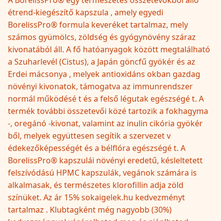
A BorelissPro® egy természetes összetevőkből álló
étrend-kiegészítő kapszula , amely egyedi
BorelissPro® formula keveréket tartalmaz, mely
számos gyümölcs, zöldség és gyógynövény száraz
kivonatából áll. A fő hatóanyagok között megtalálható
a Szuharlevél (Cistus), a Japán göncfű gyökér és az
Erdei mácsonya , melyek antioxidáns okban gazdag
növényi kivonatok, támogatva az immunrendszer
normál működésé t és a felső légutak egészségé t. A
termék további összetevői közé tartozik a fokhagyma
-, oregánó -kivonat, valamint az inulin cikória gyökér
ből, melyek együttesen segítik a szervezet v
édekezőképességét és a bélflóra egészségé t. A
BorelissPro® kapszulái növényi eredetű, késleltetett
felszívódású HPMC kapszulák, vegánok számára is
alkalmasak, és természetes klorofillin adja zöld
színüket. Az ár 15% sokaigelek.hu kedvezményt
tartalmaz . Klubtagként még nagyobb (30%)