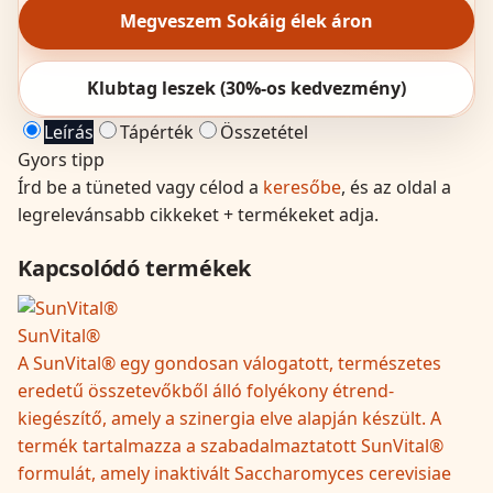
Megveszem Sokáig élek áron
Klubtag leszek (30%-os kedvezmény)
Leírás
Tápérték
Összetétel
Gyors tipp
Írd be a tüneted vagy célod a
keresőbe
, és az oldal a
legrelevánsabb cikkeket + termékeket adja.
Kapcsolódó termékek
SunVital®
A SunVital® egy gondosan válogatott, természetes
eredetű összetevőkből álló folyékony étrend-
kiegészítő, amely a szinergia elve alapján készült. A
termék tartalmazza a szabadalmaztatott SunVital®
formulát, amely inaktivált Saccharomyces cerevisiae