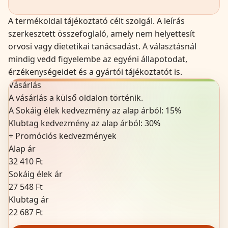
A termékoldal tájékoztató célt szolgál. A leírás
szerkesztett összefoglaló, amely nem helyettesít
orvosi vagy dietetikai tanácsadást. A választásnál
mindig vedd figyelembe az egyéni állapotodat,
érzékenységeidet és a gyártói tájékoztatót is.
Vásárlás
A vásárlás a külső oldalon történik.
A Sokáig élek kedvezmény az alap árból:
15
%
Klubtag kedvezmény az alap árból:
30%
+
Promóciós kedvezmények
Alap ár
32 410 Ft
Sokáig élek ár
27 548 Ft
Klubtag ár
22 687 Ft