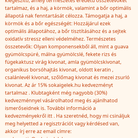
kiegészítő, amely természetes eredetű összetevőket
tartalmaz, és a haj, a körmök, valamint a bőr optimális
állapotá nak fenntartását célozza. Támogatja a haj, a
körmök és a bőr egészségét: Hozzájárul ezek
optimális állapotához, a bőr tisztításához és a sejtek
oxidatív stressz elleni védelméhez. Természetes
összetevők: Olyan komponensekből áll, mint a guava
gyümölcspüré, málna gyümölcslé, fekete rizs és
fügekaktusz virág kivonat, amla gyümölcskivonat,
organikus borsóhajtás kivonat, oldott keratin ,
csalánlevél kivonat, szőlőmag kivonat és mezei zsurló
kivonat. Az ár 15% sokaigelek.hu kedvezményt
tartalmaz . Klubtagként még nagyobb (30%)
kedvezménnyel vásárolhatod meg és ajánlhatod
ismerőseidnek is. További információ a
kedvezményekről itt . Ha szeretnéd, hogy mi csináljuk
meg helyetted a regisztrációt vagy kérdésed van,
akkor írj erre az email címre: