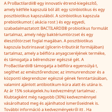
A ProBactilardii® egy innovatív étrend-kiegészítő,
amely kétféle kapszulá ból áll: egy szinbiotikus és egy
posztbiotikus kapszulából. A szinbiotikus kapszula
prebiotikumot ( akácia rost ) és egy egyedi,
szabadalmaztatott BACTILARDII® probiotikus formulát
tartalmaz, amely négy baktériumtörzset és egy
élesztőtörzset foglal magában. A posztbiotikus
kapszula butirinsavat (glicerin-tributirát formájában)
tartalmaz, amely a bélflóra anyagcseréjének terméke,
és támogatja a bélrendszer egészsé gét. A
ProBactilardii® támogatja a bélflóra egyensúlyá t,
segíthet az emésztőrendszer, az immunrendszer és a
központi idegrendszer egészsé gének fenntartásában,
valamint ajánlott antibiotikum-kúra alatt és utána is.
Az ár 15% sokaigelek.hu kedvezményt tartalmaz .
Klubtagként még nagyobb (30%) kedvezménnyel
vásárolhatod meg és ajánlhatod ismerőseidnek is.
További információ a kedvezményekről itt . Ha