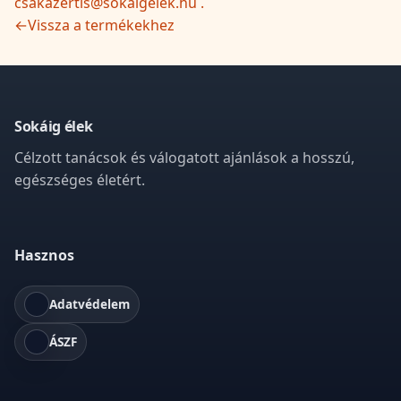
csakazertis@sokaigelek.hu .
←
Vissza a termékekhez
Sokáig élek
Célzott tanácsok és válogatott ajánlások a hosszú,
egészséges életért.
Hasznos
Adatvédelem
ÁSZF