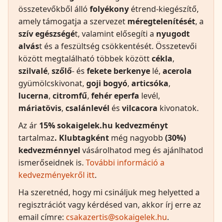
összetevőkből álló
folyékony
étrend-kiegészítő,
amely támogatja a szervezet
méregtelenítését
, a
szív egészségé
t, valamint elősegíti a
nyugodt
alvás
t és a feszültség csökkentését. Összetevői
között megtalálható többek között
cékla
,
szilvalé
,
szőlő
- és
fekete berkenye
lé,
acerola
gyümölcskivonat,
goji bogyó
,
articsóka
,
lucerna
,
citromfű
,
fehér eperfa
levél,
máriatövis
,
csalánlevél
és
vilcacora
kivonatok.
Az ár
15% sokaigelek.hu
kedvezményt
tartalmaz
. Klubtagként
még nagyobb
(30%)
kedvezménnyel
vásárolhatod meg és ajánlhatod
ismerőseidnek is.
További információ a
kedvezményekről itt
.
Ha szeretnéd, hogy mi csináljuk meg helyetted a
regisztrációt vagy kérdésed van, akkor írj erre az
email címre:
csakazertis@sokaigelek.hu
.