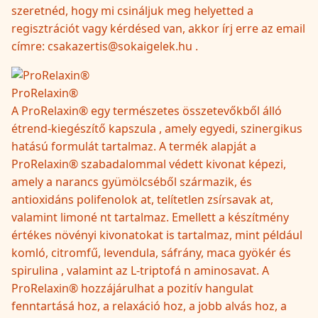
szeretnéd, hogy mi csináljuk meg helyetted a
regisztrációt vagy kérdésed van, akkor írj erre az email
címre: csakazertis@sokaigelek.hu .
ProRelaxin®
A ProRelaxin® egy természetes összetevőkből álló
étrend-kiegészítő kapszula , amely egyedi, szinergikus
hatású formulát tartalmaz. A termék alapját a
ProRelaxin® szabadalommal védett kivonat képezi,
amely a narancs gyümölcséből származik, és
antioxidáns polifenolok at, telítetlen zsírsavak at,
valamint limoné nt tartalmaz. Emellett a készítmény
értékes növényi kivonatokat is tartalmaz, mint például
komló, citromfű, levendula, sáfrány, maca gyökér és
spirulina , valamint az L-triptofá n aminosavat. A
ProRelaxin® hozzájárulhat a pozitív hangulat
fenntartásá hoz, a relaxáció hoz, a jobb alvás hoz, a