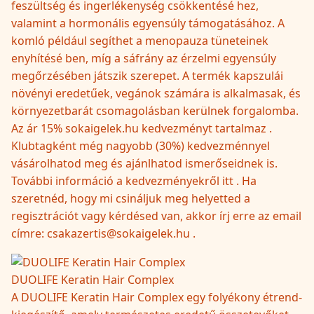
feszültség és ingerlékenység csökkentésé hez,
valamint a hormonális egyensúly támogatásához. A
komló például segíthet a menopauza tüneteinek
enyhítésé ben, míg a sáfrány az érzelmi egyensúly
megőrzésében játszik szerepet. A termék kapszulái
növényi eredetűek, vegánok számára is alkalmasak, és
környezetbarát csomagolásban kerülnek forgalomba.
Az ár 15% sokaigelek.hu kedvezményt tartalmaz .
Klubtagként még nagyobb (30%) kedvezménnyel
vásárolhatod meg és ajánlhatod ismerőseidnek is.
További információ a kedvezményekről itt . Ha
szeretnéd, hogy mi csináljuk meg helyetted a
regisztrációt vagy kérdésed van, akkor írj erre az email
címre: csakazertis@sokaigelek.hu .
DUOLIFE Keratin Hair Complex
A DUOLIFE Keratin Hair Complex egy folyékony étrend-