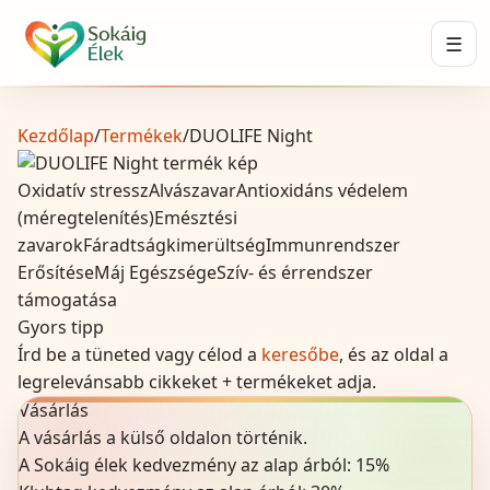
☰
Kezdőlap
/
Termékek
/
DUOLIFE Night
Oxidatív stressz
Alvászavar
Antioxidáns védelem
(méregtelenítés)
Emésztési
zavarok
Fáradtság
kimerültség
Immunrendszer
Erősítése
Máj Egészsége
Szív- és érrendszer
támogatása
Gyors tipp
Írd be a tüneted vagy célod a
keresőbe
, és az oldal a
legrelevánsabb cikkeket + termékeket adja.
Vásárlás
A vásárlás a külső oldalon történik.
A Sokáig élek kedvezmény az alap árból:
15
%