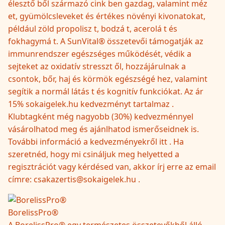
élesztő ből származó cink ben gazdag, valamint méz
et, gyümölcsleveket és értékes növényi kivonatokat,
például zöld propolisz t, bodzá t, acerolá t és
fokhagymá t. A SunVital® összetevői támogatják az
immunrendszer egészséges működését, védik a
sejteket az oxidatív stresszt ől, hozzájárulnak a
csontok, bőr, haj és körmök egészségé hez, valamint
segítik a normál látás t és kognitív funkciókat. Az ár
15% sokaigelek.hu kedvezményt tartalmaz .
Klubtagként még nagyobb (30%) kedvezménnyel
vásárolhatod meg és ajánlhatod ismerőseidnek is.
További információ a kedvezményekről itt . Ha
szeretnéd, hogy mi csináljuk meg helyetted a
regisztrációt vagy kérdésed van, akkor írj erre az email
címre: csakazertis@sokaigelek.hu .
BorelissPro®