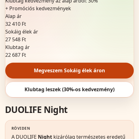
Klubtag kedvezmény az alap árból:
30%
+
Promóciós kedvezmények
Alap ár
32 410 Ft
Sokáig élek ár
27 548 Ft
Klubtag ár
22 687 Ft
Megveszem Sokáig élek áron
Klubtag leszek (30%-os kedvezmény)
DUOLIFE Night
RÖVIDEN
A DUOLIFE
Night
kizárólag természetes eredetű