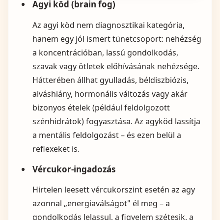
Agyi köd (brain fog)
Az agyi köd nem diagnosztikai kategória,
hanem egy jól ismert tünetcsoport: nehézség
a koncentrációban, lassú gondolkodás,
szavak vagy ötletek előhívásának nehézsége.
Hátterében állhat gyulladás, béldiszbiózis,
alváshiány, hormonális változás vagy akár
bizonyos ételek (például feldolgozott
szénhidrátok) fogyasztása. Az agyköd lassítja
a mentális feldolgozást – és ezen belül a
reflexeket is.
Vércukor-ingadozás
Hirtelen leesett vércukorszint esetén az agy
azonnal „energiaválságot" él meg – a
gondolkodás lelassul, a figyelem szétesik, a