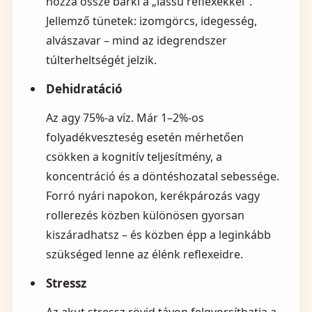
hozza össze bárki a „lassú reflexekkel".
Jellemző tünetek: izomgörcs, idegesség,
alvászavar – mind az idegrendszer
túlterheltségét jelzik.
Dehidratáció
Az agy 75%-a víz. Már 1–2%-os
folyadékveszteség esetén mérhetően
csökken a kognitív teljesítmény, a
koncentráció és a döntéshozatal sebessége.
Forró nyári napokon, kerékpározás vagy
rollerezés közben különösen gyorsan
kiszáradhatsz – és közben épp a leginkább
szükséged lenne az élénk reflexeidre.
Stressz