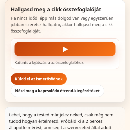
Hallgasd meg a cikk összefoglalóját
Ha nincs időd, épp más dolgod van vagy egyszerűen
jobban szeretsz hallgatni, akkor hallgasd meg a cikk
összefoglalóját.
▶
Kattints a lejátszásra az összefoglalóhoz.
Küldd el az ismerősödnek
Nézd meg a kapcsolódó étrend-kiegészítőket
Lehet, hogy a tested már jelez neked, csak még nem
tudod hogyan értelmezd. Próbáld ki a 2 perces
állapotfelmérést, ami segít a szervezeted által adott