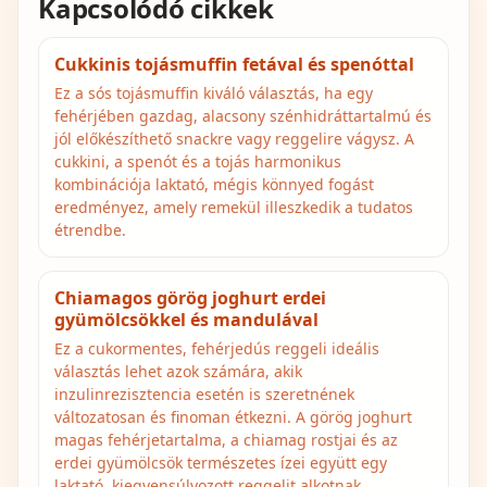
Kapcsolódó cikkek
Cukkinis tojásmuffin fetával és spenóttal
Ez a sós tojásmuffin kiváló választás, ha egy
fehérjében gazdag, alacsony szénhidráttartalmú és
jól előkészíthető snackre vagy reggelire vágysz. A
cukkini, a spenót és a tojás harmonikus
kombinációja laktató, mégis könnyed fogást
eredményez, amely remekül illeszkedik a tudatos
étrendbe.
Chiamagos görög joghurt erdei
gyümölcsökkel és mandulával
Ez a cukormentes, fehérjedús reggeli ideális
választás lehet azok számára, akik
inzulinrezisztencia esetén is szeretnének
változatosan és finoman étkezni. A görög joghurt
magas fehérjetartalma, a chiamag rostjai és az
erdei gyümölcsök természetes ízei együtt egy
laktató, kiegyensúlyozott reggelit alkotnak.