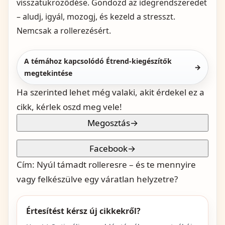
visszatükröződése. Gondozd az idegrendszeredet
– aludj, igyál, mozogj, és kezeld a stresszt.
Nemcsak a rollerezésért.
A témához kapcsolódó Étrend-kiegészítők
→
megtekintése
Ha szerinted lehet még valaki, akit érdekel ez a
cikk, kérlek oszd meg vele!
Megosztás
→
Facebook
→
Cím:
Nyúl támadt rolleresre – és te mennyire
vagy felkészülve egy váratlan helyzetre?
Értesítést kérsz új cikkekről?