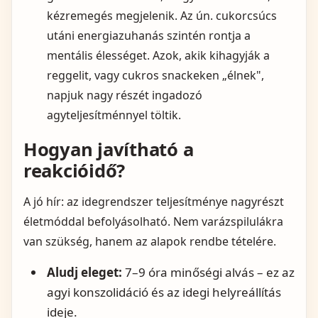
kézremegés megjelenik. Az ún. cukorcsúcs
utáni energiazuhanás szintén rontja a
mentális élességet. Azok, akik kihagyják a
reggelit, vagy cukros snackeken „élnek",
napjuk nagy részét ingadozó
agyteljesítménnyel töltik.
Hogyan javítható a
reakcióidő?
A jó hír: az idegrendszer teljesítménye nagyrészt
életmóddal befolyásolható. Nem varázspilulákra
van szükség, hanem az alapok rendbe tételére.
Aludj eleget:
7–9 óra minőségi alvás – ez az
agyi konszolidáció és az idegi helyreállítás
ideje.