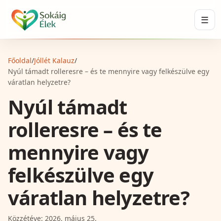
☰
Főoldal
/
Jóllét Kalauz
/
Nyúl támadt rolleresre – és te mennyire vagy felkészülve egy
váratlan helyzetre?
Nyúl támadt
rolleresre – és te
mennyire vagy
felkészülve egy
váratlan helyzetre?
Közzétéve:
2026. május 25.