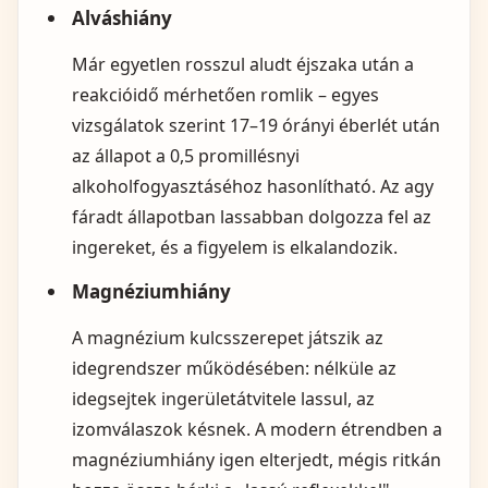
Alváshiány
Már egyetlen rosszul aludt éjszaka után a
reakcióidő mérhetően romlik – egyes
vizsgálatok szerint 17–19 órányi éberlét után
az állapot a 0,5 promillésnyi
alkoholfogyasztáséhoz hasonlítható. Az agy
fáradt állapotban lassabban dolgozza fel az
ingereket, és a figyelem is elkalandozik.
Magnéziumhiány
A magnézium kulcsszerepet játszik az
idegrendszer működésében: nélküle az
idegsejtek ingerületátvitele lassul, az
izomválaszok késnek. A modern étrendben a
magnéziumhiány igen elterjedt, mégis ritkán