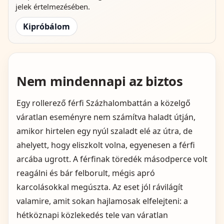
jelek értelmezésében.
Kipróbálom
Nem mindennapi az biztos
Egy rollerező férfi Százhalombattán a közelgő
váratlan eseményre nem számítva haladt útján,
amikor hirtelen egy nyúl szaladt elé az útra, de
ahelyett, hogy eliszkolt volna, egyenesen a férfi
arcába ugrott. A férfinak töredék másodperce volt
reagálni és bár felborult, mégis apró
karcolásokkal megúszta. Az eset jól rávilágít
valamire, amit sokan hajlamosak elfelejteni: a
hétköznapi közlekedés tele van váratlan