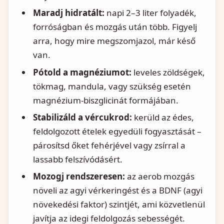
Maradj hidratált:
napi 2–3 liter folyadék,
forróságban és mozgás után több. Figyelj
arra, hogy mire megszomjazol, már késő
van.
Pótold a magnéziumot:
leveles zöldségek,
tökmag, mandula, vagy szükség esetén
magnézium-biszglicinát formájában.
Stabilizáld a vércukrod:
kerüld az édes,
feldolgozott ételek egyedüli fogyasztását –
párosítsd őket fehérjével vagy zsírral a
lassabb felszívódásért.
Mozogj rendszeresen:
az aerob mozgás
növeli az agyi vérkeringést és a BDNF (agyi
növekedési faktor) szintjét, ami közvetlenül
javítja az idegi feldolgozás sebességét.