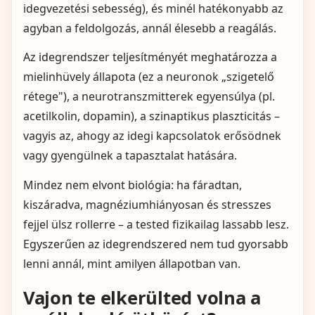
idegvezetési sebesség), és minél hatékonyabb az
agyban a feldolgozás, annál élesebb a reagálás.
Az idegrendszer teljesítményét meghatározza a
mielinhüvely állapota (ez a neuronok „szigetelő
rétege"), a neurotranszmitterek egyensúlya (pl.
acetilkolin, dopamin), a szinaptikus plaszticitás –
vagyis az, ahogy az idegi kapcsolatok erősödnek
vagy gyengülnek a tapasztalat hatására.
Mindez nem elvont biológia: ha fáradtan,
kiszáradva, magnéziumhiányosan és stresszes
fejjel ülsz rollerre – a tested fizikailag lassabb lesz.
Egyszerűen az idegrendszered nem tud gyorsabb
lenni annál, mint amilyen állapotban van.
Vajon te elkerülted volna a