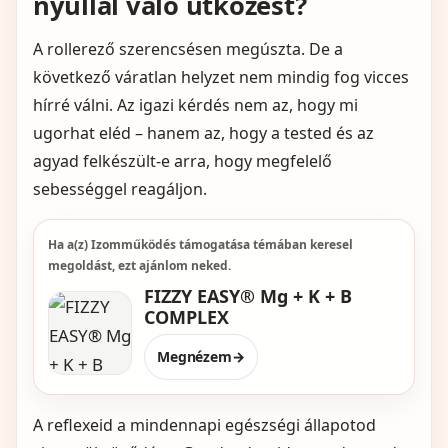
nyúllal való ütközést?
A rollerező szerencsésen megúszta. De a
következő váratlan helyzet nem mindig fog vicces
hírré válni. Az igazi kérdés nem az, hogy mi
ugorhat eléd – hanem az, hogy a tested és az
agyad felkészült-e arra, hogy megfelelő
sebességgel reagáljon.
Ha a(z) Izomműködés támogatása témában keresel
megoldást, ezt ajánlom neked.
FIZZY EASY® Mg + K + B
COMPLEX
Megnézem
→
A reflexeid a mindennapi egészségi állapotod