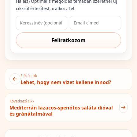
Ha a(z)
Optimális megoldás
témában szeretnél új
cikkről értesítést, iratkozz fel.
Feliratkozom
Előző cikk
Lehet, hogy nem vizet kellene innod?
Következő cikk
Mediterrán lazacos-spenótos saláta dióval
és gránátalmával