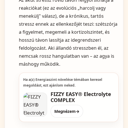
Az akut stressz rövid távon felgyorsíthatja a
reakciókat (ez az evolúciós „harcolj vagy
menekülj" válasz), de a krónikus, tartós
stressz ennek az ellenkezőjét teszi: szétszórja
a figyelmet, megemeli a kortizolszintet, és
hosszú távon lassítja az idegrendszeri
feldolgozást. Aki állandó stresszben él, az
nemcsak rossz hangulatban van – az agya is
máshogy működik.
Ha a(z) Energiaszint növelése témában keresel
megoldást, ezt ajánlom neked.
FIZZY EASY® Electrolyte
COMPLEX
Megnézem
→