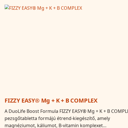
FIZZY EASY® Mg + K + B COMPLEX
A DuoLife Boost Formula FIZZY EASY® Mg + K + B COMPL
pezsgőtabletta formájú étrend-kiegészítő, amely
magnéziumot, káliumot, B-vitamin komplexet…