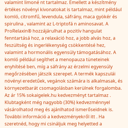
valamint limoné nt tartalmaz. Emellett a készítmény
értékes növényi kivonatokat is tartalmaz, mint például
komló, citromfű, levendula, sáfrány, maca gyökér és
spirulina , valamint az L-triptofá n aminosavat. A
ProRelaxin® hozzájárulhat a pozitív hangulat
fenntartásá hoz, a relaxáció hoz, a jobb alvás hoz, a
feszültség és ingerlékenység csökkentésé hez,
valamint a hormonális egyensúly támogatásához. A
komló például segíthet a menopauza tüneteinek
enyhítésé ben, míg a sáfrány az érzelmi egyensúly
megőrzésében játszik szerepet. A termék kapszulái
növényi eredetűek, vegánok számára is alkalmasak, és
környezetbarát csomagolásban kerülnek forgalomba.
Az ár 15% sokaigelek.hu kedvezményt tartalmaz .
Klubtagként még nagyobb (30%) kedvezménnyel
vásárolhatod meg és ajánlhatod ismerőseidnek is.
További információ a kedvezményekről itt . Ha
szeretnéd, hogy mi csináljuk meg helyetted a