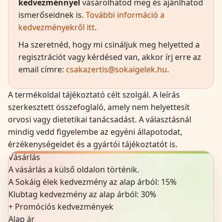
kedvezménnyel
vásárolhatod meg és ajánlhatod
ismerőseidnek is.
További információ a
kedvezményekről itt
.
Ha szeretnéd, hogy mi csináljuk meg helyetted a
regisztrációt vagy kérdésed van, akkor írj erre az
email címre:
csakazertis@sokaigelek.hu
.
A termékoldal tájékoztató célt szolgál. A leírás
szerkesztett összefoglaló, amely nem helyettesít
orvosi vagy dietetikai tanácsadást. A választásnál
mindig vedd figyelembe az egyéni állapotodat,
érzékenységeidet és a gyártói tájékoztatót is.
Vásárlás
A vásárlás a külső oldalon történik.
A Sokáig élek kedvezmény az alap árból:
15
%
Klubtag kedvezmény az alap árból:
30%
+
Promóciós kedvezmények
Alap ár