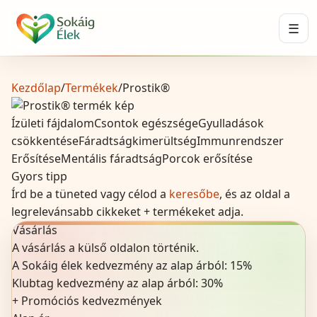
☰
Kezdőlap
/
Termékek
/
Prostik®
Ízületi fájdalom
Csontok egészsége
Gyulladások
csökkentése
Fáradtság
kimerültség
Immunrendszer
Erősítése
Mentális fáradtság
Porcok erősítése
Gyors tipp
Írd be a tüneted vagy célod a
keresőbe
, és az oldal a
legrelevánsabb cikkeket + termékeket adja.
Vásárlás
A vásárlás a külső oldalon történik.
A Sokáig élek kedvezmény az alap árból:
15
%
Klubtag kedvezmény az alap árból:
30%
+
Promóciós kedvezmények