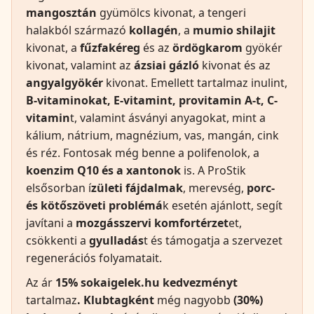
mangosztán
gyümölcs kivonat, a tengeri
halakból származó
kollagén
, a
mumio shilajit
kivonat, a
fűzfakéreg
és az
ördögkarom
gyökér
kivonat, valamint az
ázsiai gázló
kivonat és az
angyalgyökér
kivonat. Emellett tartalmaz inulint,
B-vitaminokat, E-vitamint, provitamin A-t, C-
vitamin
t, valamint ásványi anyagokat, mint a
kálium, nátrium, magnézium, vas, mangán, cink
és réz. Fontosak még benne a polifenolok, a
koenzim Q10 és a xantonok
is. A ProStik
elsősorban í
zületi fájdalmak
, merevség,
porc-
és kötőszöveti problémá
k esetén ajánlott, segít
javítani a
mozgásszervi komfortérzet
et,
csökkenti a
gyulladás
t és támogatja a szervezet
regenerációs folyamatait.
Az ár
15% sokaigelek.hu
kedvezményt
tartalmaz
. Klubtagként
még nagyobb
(30%)