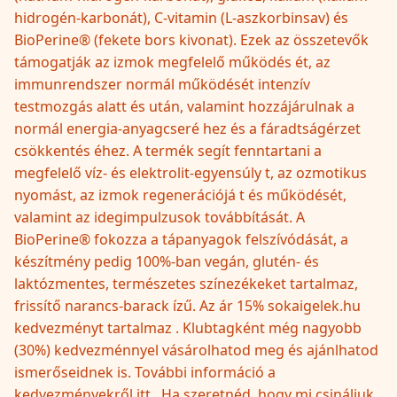
hidrogén-karbonát), C-vitamin (L-aszkorbinsav) és
BioPerine® (fekete bors kivonat). Ezek az összetevők
támogatják az izmok megfelelő működés ét, az
immunrendszer normál működését intenzív
testmozgás alatt és után, valamint hozzájárulnak a
normál energia-anyagcseré hez és a fáradtságérzet
csökkentés éhez. A termék segít fenntartani a
megfelelő víz- és elektrolit-egyensúly t, az ozmotikus
nyomást, az izmok regenerációjá t és működését,
valamint az idegimpulzusok továbbítását. A
BioPerine® fokozza a tápanyagok felszívódását, a
készítmény pedig 100%-ban vegán, glutén- és
laktózmentes, természetes színezékeket tartalmaz,
frissítő narancs-barack ízű. Az ár 15% sokaigelek.hu
kedvezményt tartalmaz . Klubtagként még nagyobb
(30%) kedvezménnyel vásárolhatod meg és ajánlhatod
ismerőseidnek is. További információ a
kedvezményekről itt . Ha szeretnéd, hogy mi csináljuk