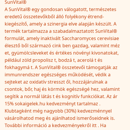
SunVital®
A SunVital® egy gondosan válogatott, természetes
eredetű összetevőkből álló folyékony étrend-
kiegészítő, amely a szinergia elve alapján készült. A
termék tartalmazza a szabadalmaztatott SunVital®
formulát, amely inaktivált Saccharomyces cerevisiae
élesztő ből származó cink ben gazdag, valamint méz
et, gyümölcsleveket és értékes növényi kivonatokat,
például zöld propolisz t, bodzá t, acerolá t és
fokhagymá t. A SunVital® összetevői támogatják az
immunrendszer egészséges működését, védik a
sejteket az oxidatív stresszt ől, hozzájárulnak a
csontok, bőr, haj és körmök egészségé hez, valamint
segítik a normál látás t és kognitív funkciókat. Az ár
15% sokaigelek.hu kedvezményt tartalmaz .
Klubtagként még nagyobb (30%) kedvezménnyel
vásárolhatod meg és ajánlhatod ismerőseidnek is.
További információ a kedvezményekről itt . Ha