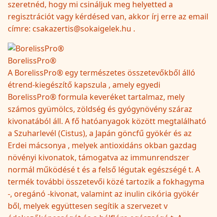
szeretnéd, hogy mi csináljuk meg helyetted a
regisztrációt vagy kérdésed van, akkor írj erre az email
címre: csakazertis@sokaigelek.hu .
BorelissPro®
A BorelissPro® egy természetes összetevőkből álló
étrend-kiegészítő kapszula , amely egyedi
BorelissPro® formula keveréket tartalmaz, mely
számos gyümölcs, zöldség és gyógynövény száraz
kivonatából áll. A fő hatóanyagok között megtalálható
a Szuharlevél (Cistus), a Japán göncfű gyökér és az
Erdei mácsonya , melyek antioxidáns okban gazdag
növényi kivonatok, támogatva az immunrendszer
normál működésé t és a felső légutak egészségé t. A
termék további összetevői közé tartozik a fokhagyma
-, oregánó -kivonat, valamint az inulin cikória gyökér
ből, melyek együttesen segítik a szervezet v