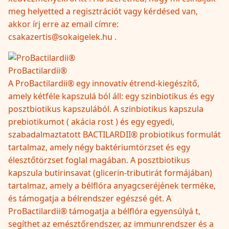
meg helyetted a regisztrációt vagy kérdésed van,
akkor írj erre az email címre:
csakazertis@sokaigelek.hu .
ProBactilardii®
A ProBactilardii® egy innovatív étrend-kiegészítő,
amely kétféle kapszulá ból áll: egy szinbiotikus és egy
posztbiotikus kapszulából. A szinbiotikus kapszula
prebiotikumot ( akácia rost ) és egy egyedi,
szabadalmaztatott BACTILARDII® probiotikus formulát
tartalmaz, amely négy baktériumtörzset és egy
élesztőtörzset foglal magában. A posztbiotikus
kapszula butirinsavat (glicerin-tributirát formájában)
tartalmaz, amely a bélflóra anyagcseréjének terméke,
és támogatja a bélrendszer egészsé gét. A
ProBactilardii® támogatja a bélflóra egyensúlyá t,
segíthet az emésztőrendszer, az immunrendszer és a