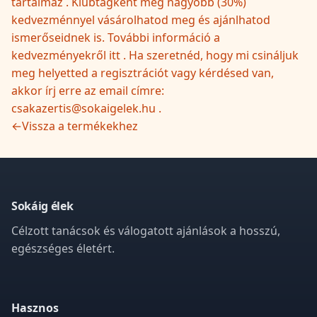
tartalmaz . Klubtagként még nagyobb (30%)
kedvezménnyel vásárolhatod meg és ajánlhatod
ismerőseidnek is. További információ a
kedvezményekről itt . Ha szeretnéd, hogy mi csináljuk
meg helyetted a regisztrációt vagy kérdésed van,
akkor írj erre az email címre:
csakazertis@sokaigelek.hu .
←
Vissza a termékekhez
Sokáig élek
Célzott tanácsok és válogatott ajánlások a hosszú,
egészséges életért.
Hasznos