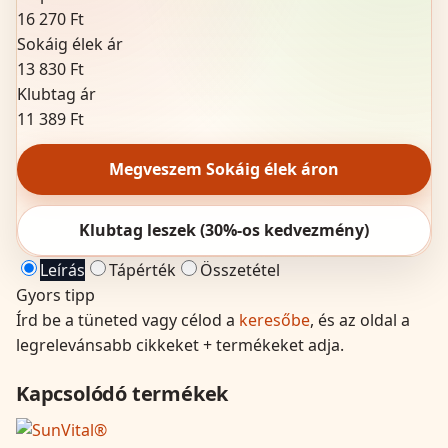
16 270 Ft
Sokáig élek ár
13 830 Ft
Klubtag ár
11 389 Ft
Megveszem Sokáig élek áron
Klubtag leszek (30%-os kedvezmény)
Leírás
Tápérték
Összetétel
Gyors tipp
Írd be a tüneted vagy célod a
keresőbe
, és az oldal a
legrelevánsabb cikkeket + termékeket adja.
Kapcsolódó termékek