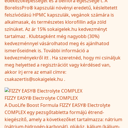
édekezőképességét és a bélflóra egészségé t. A
BorelissPro® kapszulái növényi eredetű, késleltetett
felszívódású HPMC kapszulák, vegánok számára is
alkalmasak, és természetes klorofillin adja zöld
színüket. Az ár 15% sokaigelek.hu kedvezményt
tartalmaz . Klubtagként még nagyobb (30%)
kedvezménnyel vásárolhatod meg és ajánlhatod
ismerőseidnek is. További információ a
kedvezményekről itt . Ha szeretnéd, hogy mi csináljuk
meg helyetted a regisztrációt vagy kérdésed van,
akkor írj erre az email címre:
csakazertis@sokaigelek.hu .
FIZZY EASY® Electrolyte COMPLEX
A DuoLife Boost Formula FIZZY EASY® Electrolyte
COMPLEX egy pezsgőtabletta formájú étrend-
kiegészítő, amely a következőket tartalmazza: nátrium
(nátrium-hidrogén-karbonát), glükóz, kálium (kálium-