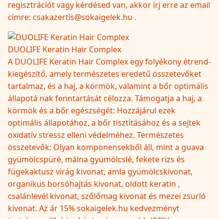
regisztrációt vagy kérdésed van, akkor írj erre az email
címre: csakazertis@sokaigelek.hu .
DUOLIFE Keratin Hair Complex
A DUOLIFE Keratin Hair Complex egy folyékony étrend-
kiegészítő, amely természetes eredetű összetevőket
tartalmaz, és a haj, a körmök, valamint a bőr optimális
állapotá nak fenntartását célozza. Támogatja a haj, a
körmök és a bőr egészségét: Hozzájárul ezek
optimális állapotához, a bőr tisztításához és a sejtek
oxidatív stressz elleni védelméhez. Természetes
összetevők: Olyan komponensekből áll, mint a guava
gyümölcspüré, málna gyümölcslé, fekete rizs és
fügekaktusz virág kivonat, amla gyümölcskivonat,
organikus borsóhajtás kivonat, oldott keratin ,
csalánlevél kivonat, szőlőmag kivonat és mezei zsurló
kivonat. Az ár 15% sokaigelek.hu kedvezményt