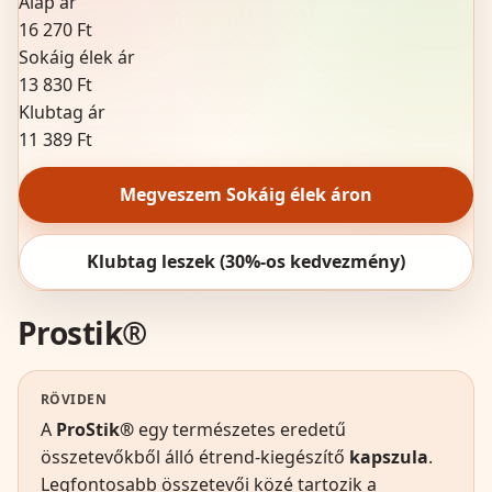
Alap ár
16 270 Ft
Sokáig élek ár
13 830 Ft
Klubtag ár
11 389 Ft
Megveszem Sokáig élek áron
Klubtag leszek (30%-os kedvezmény)
Prostik®
RÖVIDEN
A
ProStik®
egy természetes eredetű
összetevőkből álló étrend-kiegészítő
kapszula
.
Legfontosabb összetevői közé tartozik a