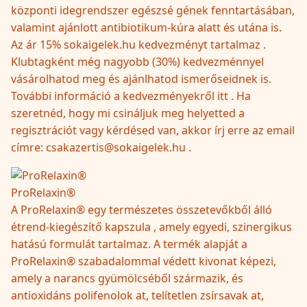
központi idegrendszer egészsé gének fenntartásában,
valamint ajánlott antibiotikum-kúra alatt és utána is.
Az ár 15% sokaigelek.hu kedvezményt tartalmaz .
Klubtagként még nagyobb (30%) kedvezménnyel
vásárolhatod meg és ajánlhatod ismerőseidnek is.
További információ a kedvezményekről itt . Ha
szeretnéd, hogy mi csináljuk meg helyetted a
regisztrációt vagy kérdésed van, akkor írj erre az email
címre: csakazertis@sokaigelek.hu .
ProRelaxin®
A ProRelaxin® egy természetes összetevőkből álló
étrend-kiegészítő kapszula , amely egyedi, szinergikus
hatású formulát tartalmaz. A termék alapját a
ProRelaxin® szabadalommal védett kivonat képezi,
amely a narancs gyümölcséből származik, és
antioxidáns polifenolok at, telítetlen zsírsavak at,