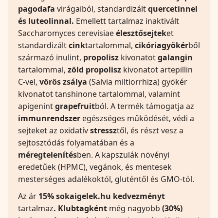
pagodafa
virágaiból, standardizált
quercetinnel
és luteolinnal.
Emellett tartalmaz inaktivált
Saccharomyces cerevisiae
élesztősejtek
et
standardizált
cink
tartalommal,
cikóriagyökér
ből
származó inulint,
propolisz
kivonatot
galangin
tartalommal,
zöld propolisz
kivonatot artepillin
C-vel,
vörös zsálya
(Salvia miltiorrhiza) gyökér
kivonatot tanshinone tartalommal, valamint
apigenint
grapefruit
ból. A termék támogatja az
immunrendszer
egészséges működését, védi a
sejteket az oxidatív
stressz
től, és részt vesz a
sejtosztódás folyamatában és a
méregtelenítés
ben. A kapszulák növényi
eredetűek (HPMC), vegánok, és mentesek
mesterséges adalékoktól, gluténtől és GMO-tól.
Az ár
15% sokaigelek.hu
kedvezményt
tartalmaz
. Klubtagként
még nagyobb
(30%)