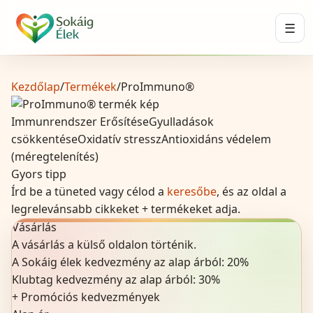
☰
Kezdőlap
/
Termékek
/
ProImmuno®
Immunrendszer Erősítése
Gyulladások
csökkentése
Oxidatív stressz
Antioxidáns védelem
(méregtelenítés)
Gyors tipp
Írd be a tüneted vagy célod a
keresőbe
, és az oldal a
legrelevánsabb cikkeket + termékeket adja.
Vásárlás
A vásárlás a külső oldalon történik.
A Sokáig élek kedvezmény az alap árból:
20
%
Klubtag kedvezmény az alap árból:
30%
+
Promóciós kedvezmények