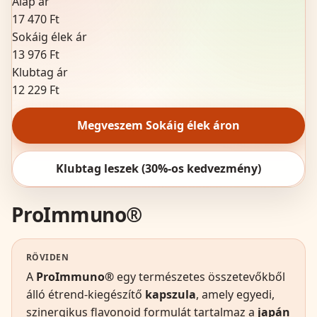
Alap ár
17 470 Ft
Sokáig élek ár
13 976 Ft
Klubtag ár
12 229 Ft
Megveszem Sokáig élek áron
Klubtag leszek (30%-os kedvezmény)
ProImmuno®
RÖVIDEN
A
ProImmuno®
egy természetes összetevőkből
álló étrend-kiegészítő
kapszula
, amely egyedi,
szinergikus flavonoid formulát tartalmaz a
japán