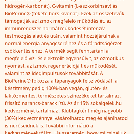
hidrogén-karbonát), C-vitamin (L-aszkorbinsav) és
BioPerine® (fekete bors kivonat). Ezek az összetevők
támogatják az izmok megfelelő működés ét, az
immunrendszer normál működését intenzív
testmozgás alatt és után, valamint hozzájárulnak a
normál energia-anyagcseré hez és a fáradtságérzet
csökkentés éhez. A termék segít fenntartani a
megfelelő víz- és elektrolit-egyensúly t, az ozmotikus
nyomást, az izmok regenerációjá t és működését,
valamint az idegimpulzusok továbbítását. A
BioPerine® fokozza a tápanyagok felszívódását, a
készítmény pedig 100%-ban vegán, glutén- és
laktózmentes, természetes színezékeket tartalmaz,
frissítő narancs-barack ízű. Az ár 15% sokaigelek.hu
kedvezményt tartalmaz . Klubtagként még nagyobb
(30%) kedvezménnyel vásárolhatod meg és ajánlhatod
ismerőseidnek is. További információ a
kedvezményekről itt . Ha szeretnéd, hogy mi csináljuk