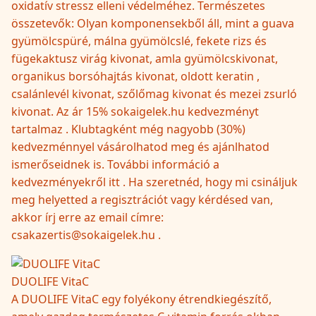
oxidatív stressz elleni védelméhez. Természetes
összetevők: Olyan komponensekből áll, mint a guava
gyümölcspüré, málna gyümölcslé, fekete rizs és
fügekaktusz virág kivonat, amla gyümölcskivonat,
organikus borsóhajtás kivonat, oldott keratin ,
csalánlevél kivonat, szőlőmag kivonat és mezei zsurló
kivonat. Az ár 15% sokaigelek.hu kedvezményt
tartalmaz . Klubtagként még nagyobb (30%)
kedvezménnyel vásárolhatod meg és ajánlhatod
ismerőseidnek is. További információ a
kedvezményekről itt . Ha szeretnéd, hogy mi csináljuk
meg helyetted a regisztrációt vagy kérdésed van,
akkor írj erre az email címre:
csakazertis@sokaigelek.hu .
DUOLIFE VitaC
A DUOLIFE VitaC egy folyékony étrendkiegészítő,