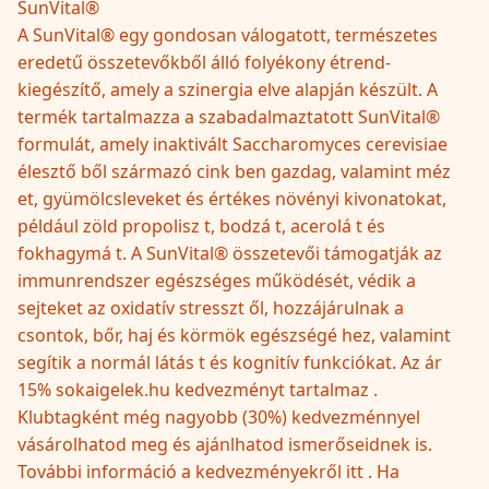
SunVital®
A SunVital® egy gondosan válogatott, természetes
eredetű összetevőkből álló folyékony étrend-
kiegészítő, amely a szinergia elve alapján készült. A
termék tartalmazza a szabadalmaztatott SunVital®
formulát, amely inaktivált Saccharomyces cerevisiae
élesztő ből származó cink ben gazdag, valamint méz
et, gyümölcsleveket és értékes növényi kivonatokat,
például zöld propolisz t, bodzá t, acerolá t és
fokhagymá t. A SunVital® összetevői támogatják az
immunrendszer egészséges működését, védik a
sejteket az oxidatív stresszt ől, hozzájárulnak a
csontok, bőr, haj és körmök egészségé hez, valamint
segítik a normál látás t és kognitív funkciókat. Az ár
15% sokaigelek.hu kedvezményt tartalmaz .
Klubtagként még nagyobb (30%) kedvezménnyel
vásárolhatod meg és ajánlhatod ismerőseidnek is.
További információ a kedvezményekről itt . Ha