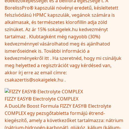
édekezőképességét és a bélflóra egészségé t. A
BorelissPro® kapszulái növényi eredetű, késleltetett
felszívódású HPMC kapszulák, vegánok számára is
alkalmasak, és természetes klorofillin adja zöld
színüket. Az ár 15% sokaigelek.hu kedvezményt
tartalmaz . Klubtagként még nagyobb (30%)
kedvezménnyel vásárolhatod meg és ajánlhatod
ismerőseidnek is. További információ a
kedvezményekről itt . Ha szeretnéd, hogy mi csináljuk
meg helyetted a regisztrációt vagy kérdésed van,
akkor írj erre az email címre:
csakazertis@sokaigelek.hu .
FIZZY EASY® Electrolyte COMPLEX
A DuoLife Boost Formula FIZZY EASY® Electrolyte
COMPLEX egy pezsgőtabletta formájú étrend-
kiegészítő, amely a következőket tartalmazza: nátrium
(nátrium-hidrogén-karbonát), glükóz, kálium (kálium-