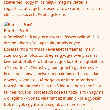
szeretnéd, hogy mi csináljuk meg helyetted a
regisztrációt vagy kérdésed van, akkor írj erre az email
címre: csakazertis@sokaigelek.hu .
BorelissPro®
A BorelissPro® egy természetes összetevőkből álló
étrend-kiegészítő kapszula , amely egyedi
BorelissPro® formula keveréket tartalmaz, mely
számos gyümölcs, zöldség és gyógynövény száraz
kivonatából áll. A fő hatóanyagok között megtalálható
a Szuharlevél (Cistus), a Japán göncfű gyökér és az
Erdei mácsonya , melyek antioxidáns okban gazdag
növényi kivonatok, támogatva az immunrendszer
normál működésé t és a felső légutak egészségé t. A
termék további összetevői közé tartozik a fokhagyma
-, oregánó -kivonat, valamint az inulin cikória gyökér
ből, melyek együttesen segítik a szervezet v