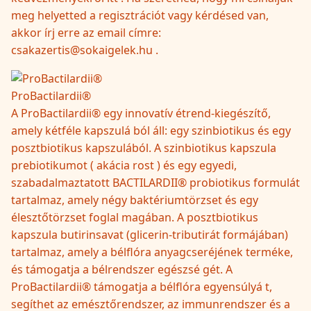
meg helyetted a regisztrációt vagy kérdésed van,
akkor írj erre az email címre:
csakazertis@sokaigelek.hu .
ProBactilardii®
A ProBactilardii® egy innovatív étrend-kiegészítő,
amely kétféle kapszulá ból áll: egy szinbiotikus és egy
posztbiotikus kapszulából. A szinbiotikus kapszula
prebiotikumot ( akácia rost ) és egy egyedi,
szabadalmaztatott BACTILARDII® probiotikus formulát
tartalmaz, amely négy baktériumtörzset és egy
élesztőtörzset foglal magában. A posztbiotikus
kapszula butirinsavat (glicerin-tributirát formájában)
tartalmaz, amely a bélflóra anyagcseréjének terméke,
és támogatja a bélrendszer egészsé gét. A
ProBactilardii® támogatja a bélflóra egyensúlyá t,
segíthet az emésztőrendszer, az immunrendszer és a