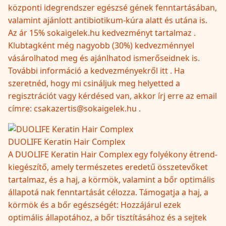
központi idegrendszer egészsé gének fenntartásában,
valamint ajánlott antibiotikum-kúra alatt és utána is.
Az ár 15% sokaigelek.hu kedvezményt tartalmaz .
Klubtagként még nagyobb (30%) kedvezménnyel
vásárolhatod meg és ajánlhatod ismerőseidnek is.
További információ a kedvezményekről itt . Ha
szeretnéd, hogy mi csináljuk meg helyetted a
regisztrációt vagy kérdésed van, akkor írj erre az email
címre: csakazertis@sokaigelek.hu .
DUOLIFE Keratin Hair Complex
A DUOLIFE Keratin Hair Complex egy folyékony étrend-
kiegészítő, amely természetes eredetű összetevőket
tartalmaz, és a haj, a körmök, valamint a bőr optimális
állapotá nak fenntartását célozza. Támogatja a haj, a
körmök és a bőr egészségét: Hozzájárul ezek
optimális állapotához, a bőr tisztításához és a sejtek