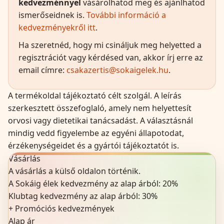
kedvezménnyel
vásárolhatod meg és ajánlhatod
ismerőseidnek is.
További információ a
kedvezményekről itt
.
Ha szeretnéd, hogy mi csináljuk meg helyetted a
regisztrációt vagy kérdésed van, akkor írj erre az
email címre:
csakazertis@sokaigelek.hu
.
A termékoldal tájékoztató célt szolgál. A leírás
szerkesztett összefoglaló, amely nem helyettesít
orvosi vagy dietetikai tanácsadást. A választásnál
mindig vedd figyelembe az egyéni állapotodat,
érzékenységeidet és a gyártói tájékoztatót is.
Vásárlás
A vásárlás a külső oldalon történik.
A Sokáig élek kedvezmény az alap árból:
20
%
Klubtag kedvezmény az alap árból:
30%
+
Promóciós kedvezmények
Alap ár