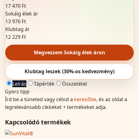
17 470 Ft
Sokáig élek ár
13 976 Ft
Klubtag ár
12 229 Ft
Megveszem Sokáig élek áron
Klubtag leszek (30%-os kedvezmény)
Leírás
Tápérték
Összetétel
Gyors tipp
Írd be a tüneted vagy célod a
keresőbe
, és az oldal a
legrelevánsabb cikkeket + termékeket adja.
Kapcsolódó termékek