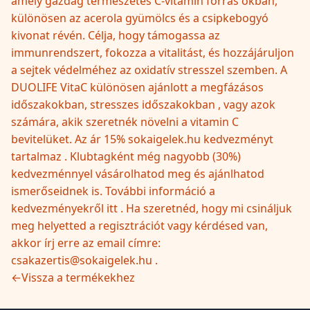
amely gazdag természetes C-vitamin forrás okban,
különösen az acerola gyümölcs és a csipkebogyó
kivonat révén. Célja, hogy támogassa az
immunrendszert, fokozza a vitalitást, és hozzájáruljon
a sejtek védelméhez az oxidatív stresszel szemben. A
DUOLIFE VitaC különösen ajánlott a megfázásos
időszakokban, stresszes időszakokban , vagy azok
számára, akik szeretnék növelni a vitamin C
bevitelüket. Az ár 15% sokaigelek.hu kedvezményt
tartalmaz . Klubtagként még nagyobb (30%)
kedvezménnyel vásárolhatod meg és ajánlhatod
ismerőseidnek is. További információ a
kedvezményekről itt . Ha szeretnéd, hogy mi csináljuk
meg helyetted a regisztrációt vagy kérdésed van,
akkor írj erre az email címre:
csakazertis@sokaigelek.hu .
←
Vissza a termékekhez