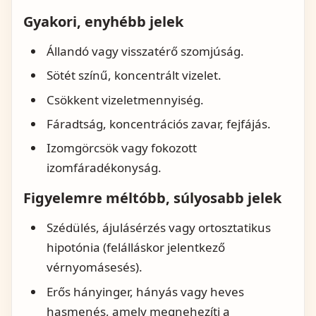
Gyakori, enyhébb jelek
Állandó vagy visszatérő szomjúság.
Sötét színű, koncentrált vizelet.
Csökkent vizeletmennyiség.
Fáradtság, koncentrációs zavar, fejfájás.
Izomgörcsök vagy fokozott
izomfáradékonyság.
Figyelemre méltóbb, súlyosabb jelek
Szédülés, ájulásérzés vagy ortosztatikus
hipotónia (felálláskor jelentkező
vérnyomásesés).
Erős hányinger, hányás vagy heves
hasmenés, amely megnehezíti a