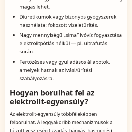
magas lehet.
Diuretikumok vagy bizonyos gyógyszerek
használata: fokozott vizeletürítés.
Nagy mennyiségű „sima” ivóvíz fogyasztása
elektrolitpótlás nélkül — pl. ultrafutás
során.
Fertőzéses vagy gyulladásos állapotok,
amelyek hatnak az ivási/ürítési
szabályozásra.
Hogyan borulhat fel az
elektrolit‑egyensúly?
Az elektrolit-egyensúly többféleképpen
felborulhat. A leggyakoribb mechanizmusok a
túlzott veszteség (izzadás, hányás, hasmenés),