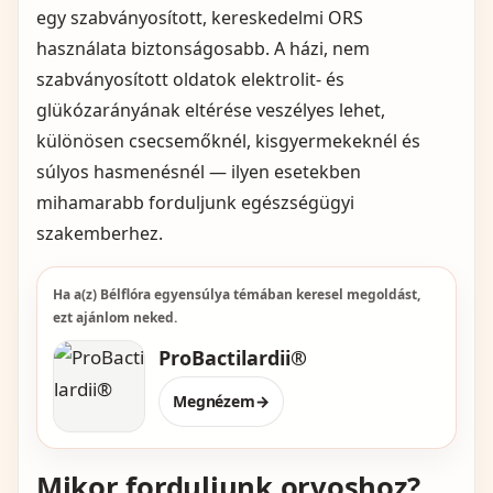
egy szabványosított, kereskedelmi ORS
használata biztonságosabb. A házi, nem
szabványosított oldatok elektrolit- és
glükózarányának eltérése veszélyes lehet,
különösen csecsemőknél, kisgyermekeknél és
súlyos hasmenésnél — ilyen esetekben
mihamarabb forduljunk egészségügyi
szakemberhez.
Ha a(z) Bélflóra egyensúlya témában keresel megoldást,
ezt ajánlom neked.
ProBactilardii®
Megnézem
→
Mikor forduljunk orvoshoz?