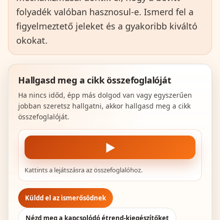
folyadék valóban hasznosul-e. Ismerd fel a
figyelmeztető jeleket és a gyakoribb kiváltó
okokat.
Hallgasd meg a cikk összefoglalóját
Ha nincs időd, épp más dolgod van vagy egyszerűen
jobban szeretsz hallgatni, akkor hallgasd meg a cikk
összefoglalóját.
▶
Kattints a lejátszásra az összefoglalóhoz.
Küldd el az ismerősödnek
Nézd meg a kapcsolódó étrend-kiegészítőket