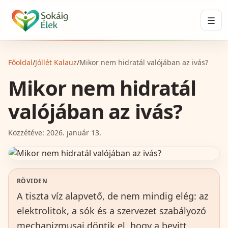
☰
Főoldal
/
Jóllét Kalauz
/
Mikor nem hidratál valójában az ivás?
Mikor nem hidratál
valójában az ivás?
Közzétéve:
2026. január 13.
RÖVIDEN
A tiszta víz alapvető, de nem mindig elég: az
elektrolitok, a sók és a szervezet szabályozó
mechanizmusai döntik el, hogy a bevitt