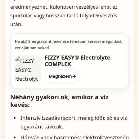
eredményezhet. Különösen veszélyes lehet ez
sportolás vagy hosszan tartó folyadékvesztés
után.
Ha a(z) Energiaszint növelése témában keresel megoldást,
ezt ajánlom neked.
FIZZY EASY® Electrolyte
COMPLEX
Megnézem
→
Néhány gyakori ok, amikor a víz
kevés:
Intenzív izzadás (sport, meleg idő): só és víz
egyaránt távozik.
Hányás vagy hasmenés: elektrolitveszteség