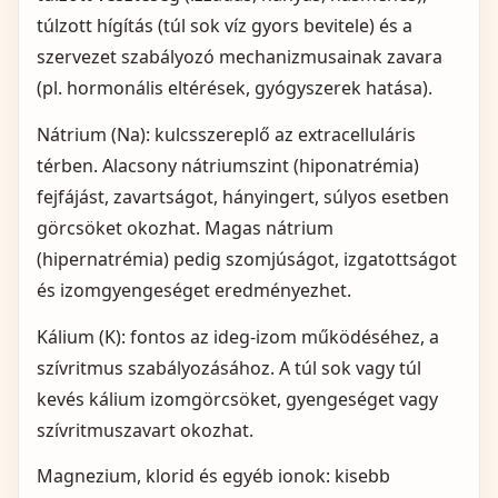
túlzott hígítás (túl sok víz gyors bevitele) és a
szervezet szabályozó mechanizmusainak zavara
(pl. hormonális eltérések, gyógyszerek hatása).
Nátrium (Na): kulcsszereplő az extracelluláris
térben. Alacsony nátriumszint (hiponatrémia)
fejfájást, zavartságot, hányingert, súlyos esetben
görcsöket okozhat. Magas nátrium
(hipernatrémia) pedig szomjúságot, izgatottságot
és izomgyengeséget eredményezhet.
Kálium (K): fontos az ideg‑izom működéséhez, a
szívritmus szabályozásához. A túl sok vagy túl
kevés kálium izomgörcsöket, gyengeséget vagy
szívritmuszavart okozhat.
Magnezium, klorid és egyéb ionok: kisebb