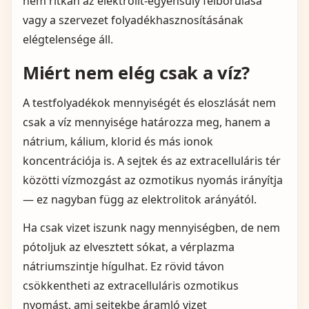
nem ritkán az elektrolit-egyensúly felborulása
vagy a szervezet folyadékhasznosításának
elégtelensége áll.
Miért nem elég csak a víz?
A testfolyadékok mennyiségét és eloszlását nem
csak a víz mennyisége határozza meg, hanem a
nátrium, kálium, klorid és más ionok
koncentrációja is. A sejtek és az extracelluláris tér
közötti vízmozgást az ozmotikus nyomás irányítja
— ez nagyban függ az elektrolitok arányától.
Ha csak vizet iszunk nagy mennyiségben, de nem
pótoljuk az elvesztett sókat, a vérplazma
nátriumszintje hígulhat. Ez rövid távon
csökkentheti az extracelluláris ozmotikus
nyomást, ami sejtekbe áramló vizet