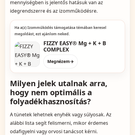
mennyiségben is jelentős hatásuk van az
idegrendszerre és az izomműködésre.
Ha a(z) Izomműködés támogatása témában keresel
megoldást, ezt ajánlom neked.
FIZZY EASY® Mg + K + B
COMPLEX
Megnézem
→
Milyen jelek utalnak arra,
hogy nem optimális a
folyadékhasznosítás?
A tünetek lehetnek enyhék vagy súlyosak. Az
alábbi lista segít felismerni, mikor érdemes
odafigyelni vagy orvosi tanácsot kérni.