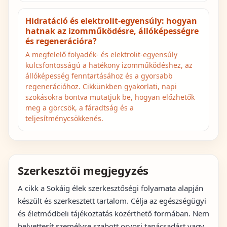
Hidratáció és elektrolit‑egyensúly: hogyan
hatnak az izomműködésre, állóképességre
és regenerációra?
A megfelelő folyadék- és elektrolit‑egyensúly
kulcsfontosságú a hatékony izomműködéshez, az
állóképesség fenntartásához és a gyorsabb
regenerációhoz. Cikkünkben gyakorlati, napi
szokásokra bontva mutatjuk be, hogyan előzhetők
meg a görcsök, a fáradtság és a
teljesítménycsökkenés.
Szerkesztői megjegyzés
A cikk a Sokáig élek szerkesztőségi folyamata alapján
készült és szerkesztett tartalom. Célja az egészségügyi
és életmódbeli tájékoztatás közérthető formában. Nem
helyettesít személyre szabott orvosi tanácsadást vagy